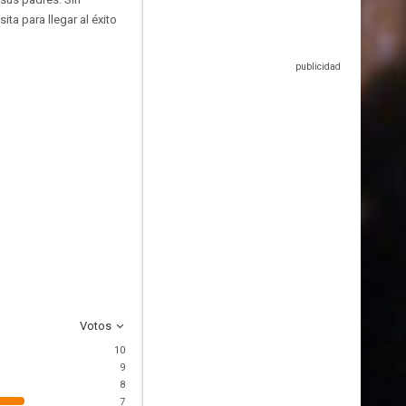
ta para llegar al éxito
Votos
10
9
8
7