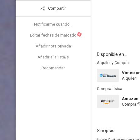
Compartir
Notificarme cuando...
N
Editar fechas de marcado
Añadir nota privada
Disponible en...
Añadir a la lista/s
Alquiler y Compra
Recomendar
Vimeo o
Alquiler:
Compra física
Amazon
Compra fí
Sinopsis
Kirsty Cotton acaba recl