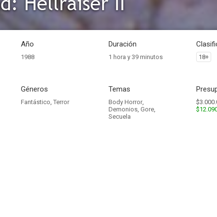
: Hellraiser II
Año
Duración
Clasif
1988
1 hora y 39 minutos
18+
Géneros
Temas
Presup
Fantástico
,
Terror
Body Horror
,
$3.000.
Demonios
,
Gore
,
$12.09
Secuela