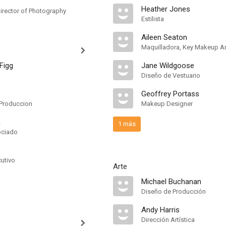
Heather Jones
irector of Photography
Estilista
Aileen Seaton
Maquilladora, Key Makeup Ar
Figg
Jane Wildgoose
Diseño de Vestuario
Geoffrey Portass
Produccion
Makeup Designer
n
1 más
ociado
cutivo
Arte
Michael Buchanan
Diseño de Producción
Andy Harris
Dirección Artística