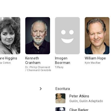
are Higgins
Kenneth
Imogen
William Hope
Cranham
Boorman
ia Cotton
Kyle MacRae
Dr. Philip Channard
Tiffany
/ Channard Cenobite
Escritura
Peter Atkins
Guión, Guión Adaptado
Clive Barker