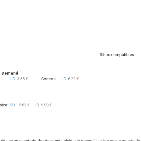
Sitios compatibles
n Demand
HD
3.55 €
Compra:
HD
6.22 €
sica:
SD
15.62 €
HD
9.90 €
uida en un sanatorio donde intenta olvidar la pesadilla vivida con la muerte de