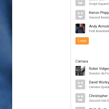
Script Supervi
Kieron Phip
Second Assist
Andy Armst
First Assistan
2 más
Cámara
Robin Vidge
Director de Fo
David Worle
Camera Opera
Christopher 
Second Unit D