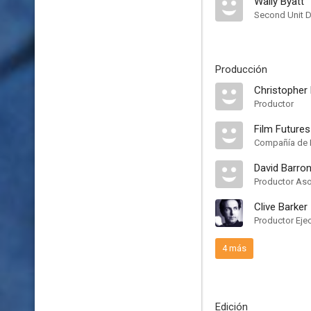
Wally Byatt
Second Unit D
Producción
Christopher 
Productor
Film Futures
Compañía de 
David Barro
Productor As
Clive Barker
Productor Eje
4 más
Edición