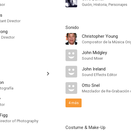
sor
Guión, Historia, Personajes
ps
ant Director
Sonido
rong
Christopher Young
t Director
Compositor de la Música Ori
John Midgley
Sound Mixer
John Ireland
Sound Effects Editor
on
Otto Snel
tografía
Mezclador de Re-Grabación 
y
4 más
tor
Figg
irector of Photography
Costume & Make-Up