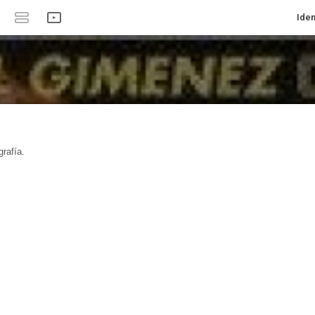
Iden
rafía.