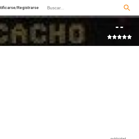
tificarse/Registrarse
--