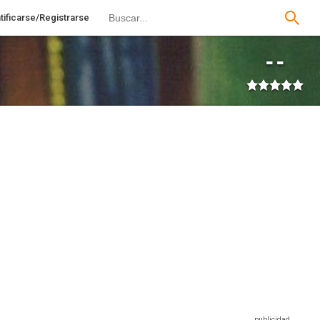
tificarse/Registrarse
--