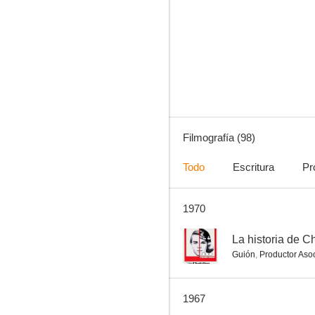
Al borde del peligro
--
Filmografía (98)
Todo
Escritura
Pr
1970
When the Boys Meet the Girls
--
--
La historia de C
Guión
,
Productor Aso
1967