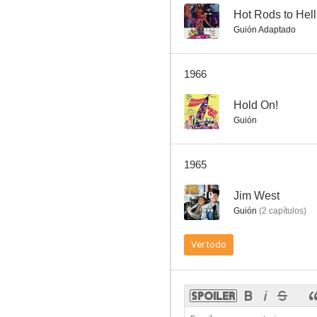
--
Hot Rods to Hell
Guión Adaptado
La torre de Londres
1966
--
--
Hold On!
Guión
1965
10
Jim West
Guión
(
2
capítulos
)
El vuelo que desapareció
Ver todo
--