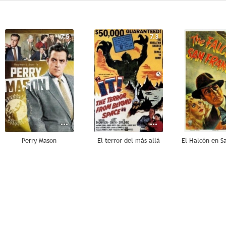
7.5
7.3
Perry Mason
El terror del más allá
5.0
--