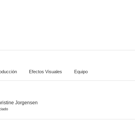
Un trío de terror
La historia de Christine Jorgensen
Hot Rods t
--
--
oducción
Efectos Visuales
Equipo
Get Yourself a College Girl
La revancha de Clint Cooper
Flechas sang
--
--
hristine Jorgensen
ciado