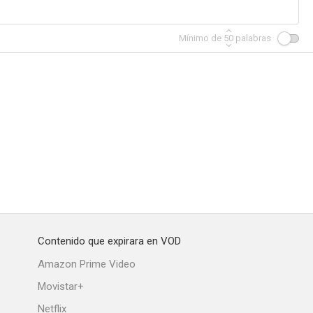
Mínimo de
50
palabras
rritory
Noose for a Gunman
Cage of Evil
--
--
--
Contenido que expirara en VOD
 Friend
Guns, Girls, and Gangsters
Vice Raid
Amazon Prime Video
--
--
--
Movistar+
Netflix