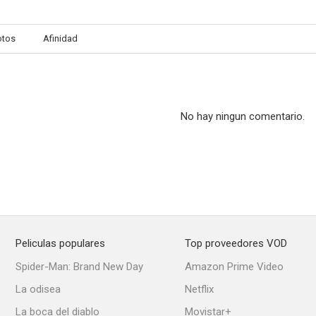
otos
Afinidad
The Walking Target
The Music Box Kid
Oklahoma Te
--
--
No hay ningun comentario.
Peliculas populares
Top proveedores VOD
Gunfighters of Abilene
Dentro de la mafia
A Dog's Best
Spider-Man: Brand New Day
Amazon Prime Video
--
--
La odisea
Netflix
La boca del diablo
Movistar+