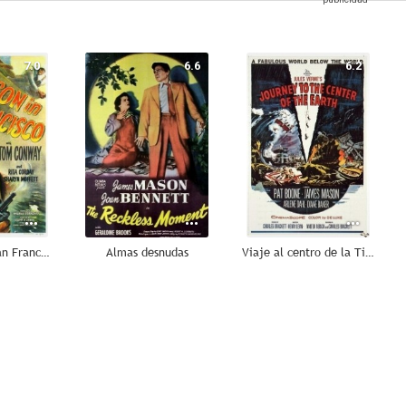
7.0
6.6
6.2
El Halcón en San Francisco
Almas desnudas
Viaje al centro de la Tierra
--
--
--