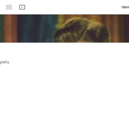
Iden
rafía.