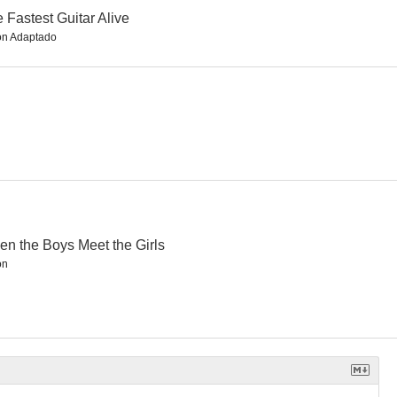
 Fastest Guitar Alive
ón Adaptado
Duo
Jack y el gigante asesino
Incident in an Alley
--
--
--
n the Boys Meet the Girls
ón
k Strikes
Twist Around the Clock
Boy Who Caught a Crook
--
--
--