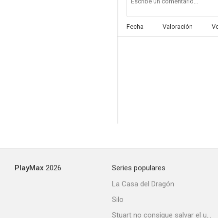
Fecha
Valoración
V
Three Came to Kill
--
PlayMax
2026
Series populares
Five Guns to Tombstone
La Casa del Dragón
--
Silo
Stuart no consigue salvar el universo