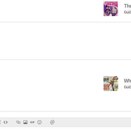
--
The
Gui
Don't Knock the Twist
La bella y la bestia
Deadly 
--
--
--
Whe
Gui
Secret of Deep Harbor
Gun Street
When the Cloc
--
--