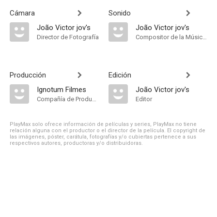
Cámara
Sonido
João Victor jov's
João Victor jov's
Director de Fotografía
Compositor de la Música Original, Música
Producción
Edición
Ignotum Filmes
João Victor jov's
Compañía de Produccion
Editor
PlayMax solo ofrece información de películas y series, PlayMax no tiene
relación alguna con el productor o el director de la película. El copyright de
las imágenes, póster, carátula, fotografías y/o cubiertas pertenece a sus
respectivos autores, productoras y/o distribuidoras.