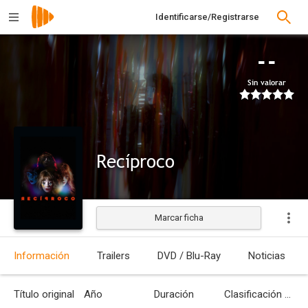
Identificarse/Registrarse
--
Sin valorar
Recíproco
Marcar ficha
Estrenada
Información
Trailers
DVD / Blu-Ray
Noticias
Título original
Año
Duración
Clasificación por edades