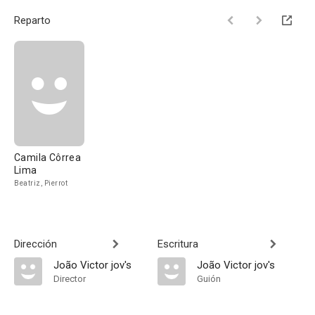
Reparto
Camila Côrrea
Lima
Beatriz, Pierrot
Dirección
Escritura
João Victor jov's
João Victor jov's
Director
Guión