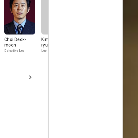
Choi Deok-
Kim Sung-
Kim You-jung
moon
ryung
Hye-seo's Daughter
Detective Lee
Lee Hye-seo