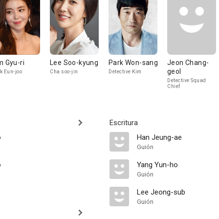
m Gyu-ri
Lee Soo-kyung
Park Won-sang
Jeon Chang-
geol
k Eun-joo
Cha soo-jin
Detective Kim
Detective Squad
Chief
Escritura
o
Han Jeung-ae
Guión
o
Yang Yun-ho
Guión
Lee Jeong-sub
Guión