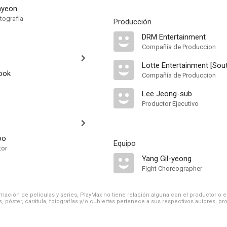
hyeon
tografía
Producción
DRM Entertainment
Compañía de Produccion
Lotte Entertainment [Sou
ook
Compañía de Produccion
Lee Jeong-sub
Productor Ejecutivo
oo
Equipo
tor
Yang Gil-yeong
Fight Choreographer
ación de películas y series, PlayMax no tiene relación alguna con el productor o el d
, póster, carátula, fotografías y/o cubiertas pertenece a sus respectivos autores, pr