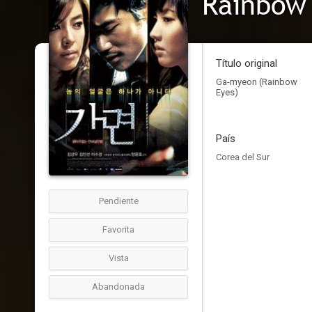
Rainbow
Título original
Ga-myeon (Rainbow
Eyes)
País
Corea del Sur
Pendiente
Favorita
Vista
Abandonada