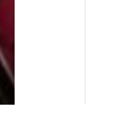
PlayMax
2026
Series populares
La Casa del Dragón