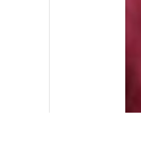
Contenido que expirara en VOD
Amazon Prime Video