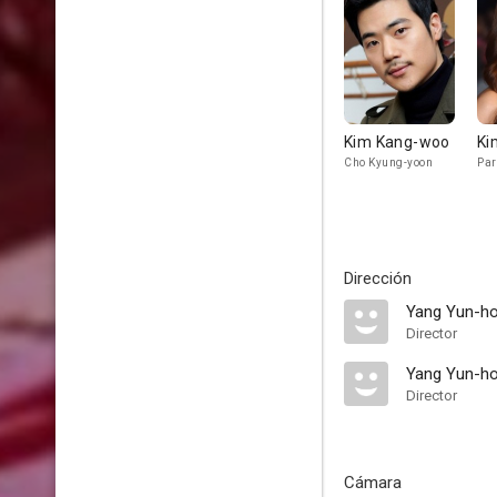
Kim Kang-woo
Ki
Cho Kyung-yoon
Par
Dirección
Yang Yun-h
Director
Yang Yun-h
Director
Cámara