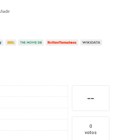
ñadir
--
0
votos