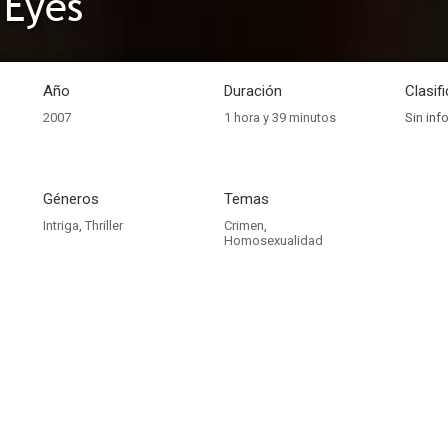
 Eyes
Año
Duración
Clasif
2007
1 hora y 39 minutos
Sin inf
Géneros
Temas
Intriga
,
Thriller
Crimen
,
Homosexualidad