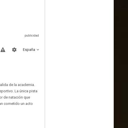
España
alida de la academia.
portivo. La única pista
tor de natación que
an cometido un acto