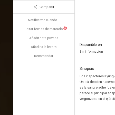
Compartir
Notificarme cuando...
N
Editar fechas de marcado
Añadir nota privada
Disponible en...
Añadir a la lista/s
Sin información
Recomendar
Sinopsis
Los inspectores Kyung-
Un día deciden hacerse 
es la sangre adherida en
parece el principal so
vergonzoso en el ejércit