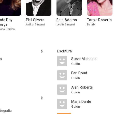
nda Day
Phil Silvers
Edie Adams
Tanya Roberts
orge
Arthur Sargent
Leslie Sargent
Bambi
ica Gordon
Escritura
rs
Steve Michaels
Guión
Earl Doud
Guión
Alan Roberts
Guión
Maria Dante
Guión
tografía