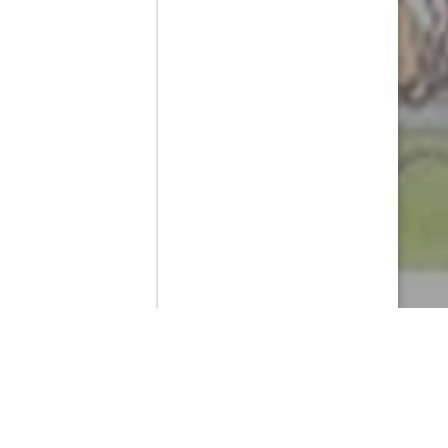
Contenido que expirara en VOD
Amazon Prime Video
Netflix
Filmin