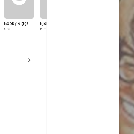
Bobby Riggs
Björn Borg
Katherine
Susan Tyrr
Moffat
Charlie
Himself
Miss Baxter
Melissa (as Kitty
Ruth)