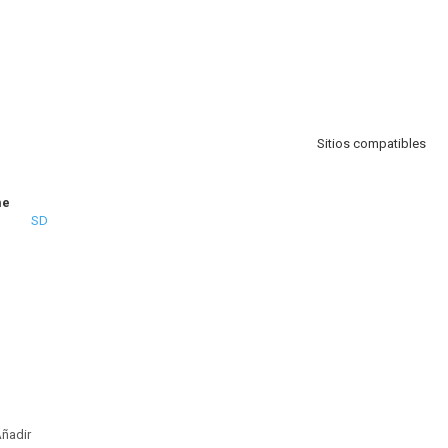
Sitios compatibles
me
SD
ñadir