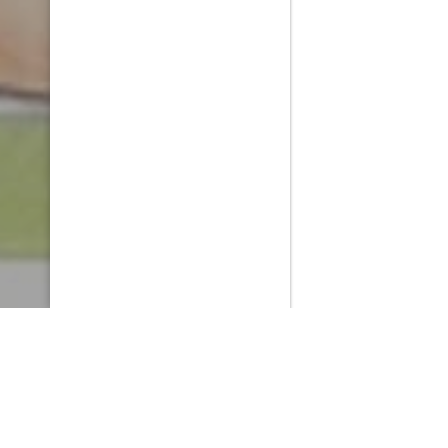
PlayMax
2026
Series populares
La Casa del Dragón
Silo
Ted Lasso