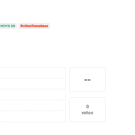
--
0
votos