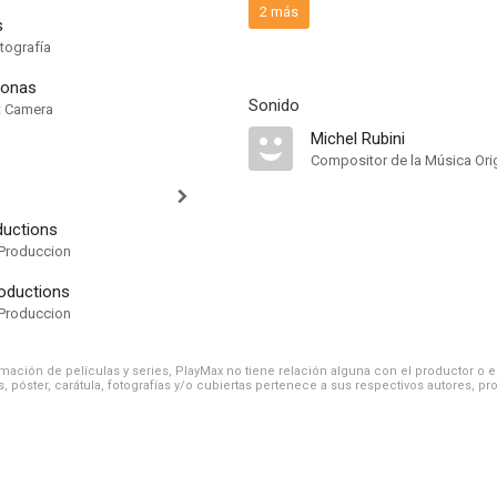
2 más
s
tografía
donas
Sonido
nt Camera
Michel Rubini
Compositor de la Música Orig
uctions
Produccion
roductions
Produccion
ación de películas y series, PlayMax no tiene relación alguna con el productor o el d
, póster, carátula, fotografías y/o cubiertas pertenece a sus respectivos autores, pr