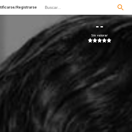
tificarse/Registrarse
--
Sin valorar