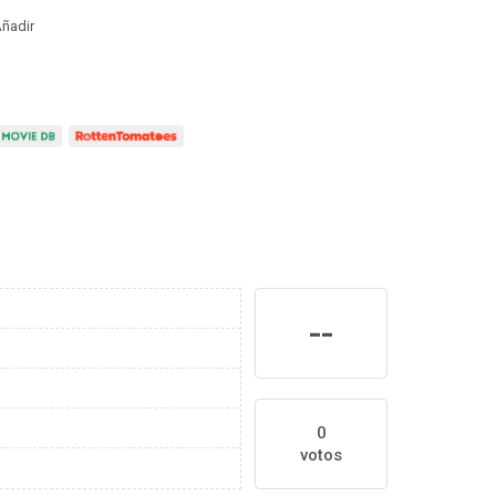
ñadir
--
0
votos