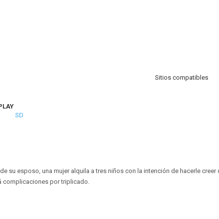
Sitios compatibles
PLAY
SD
de su esposo, una mujer alquila a tres niños con la intención de hacerle creer 
á complicaciones por triplicado.