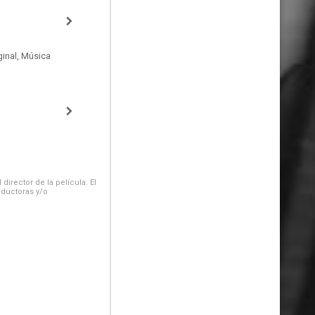
inal, Música
irector de la película. El
oductoras y/o