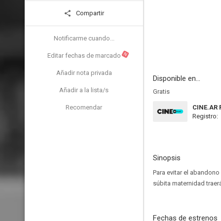
Compartir
Notificarme cuando...
N
Editar fechas de marcado
Añadir nota privada
Disponible en...
Añadir a la lista/s
Gratis
Recomendar
CINE.AR 
Registro:
Sinopsis
Para evitar el abandono 
súbita maternidad traer
Fechas de estrenos