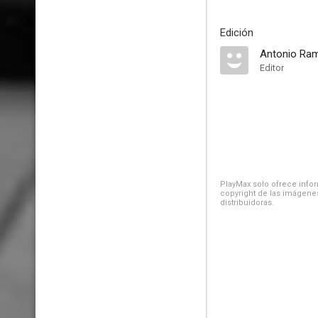
Edición
Antonio Ram
Editor
PlayMax solo ofrece inform
copyright de las imágenes
distribuidoras.