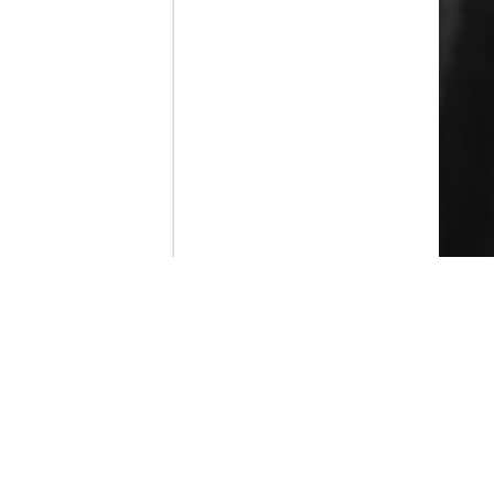
Contenido que expirara en VOD
Amazon Prime Video
Netflix
Filmin
Movistar+
Movistar+ Fibra