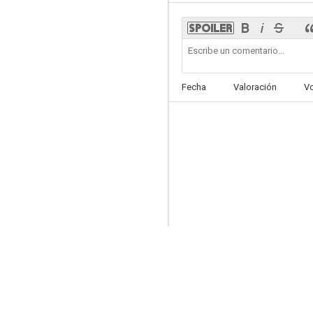
La locura de Don Juan
Fecha
Valoración
V
--
El hombre que amé