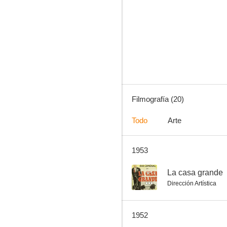
La casa está vacía
--
Filmografía (20)
Todo
Arte
1953
¡Qué hermanita!
--
--
La casa grande
Dirección Artística
1952