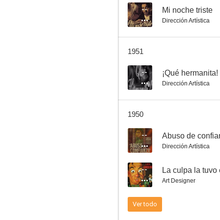
--
Mi noche triste
Dirección Artística
La culpa la tuvo el otro
1951
--
--
¡Qué hermanita!
Dirección Artística
1950
--
Abuso de confia
Dirección Artística
La muerte camina en la lluvia
--
La culpa la tuvo 
--
Art Designer
Ver todo