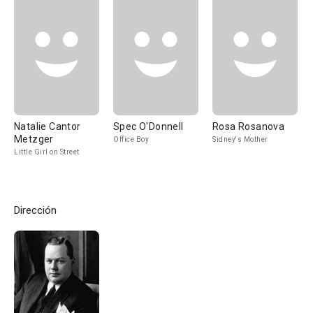
Natalie Cantor
Spec O'Donnell
Rosa Rosanova
Metzger
Office Boy
Sidney's Mother
Little Girl on Street
Dirección