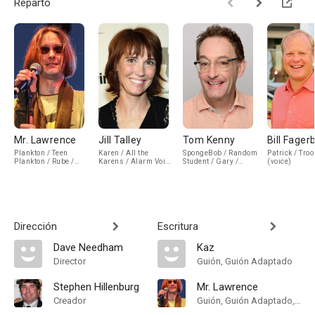
Reparto
Mr. Lawrence
Jill Talley
Tom Kenny
Bill Fager
Plankton / Teen
Karen / All the
SpongeBob / Random
Patrick / Troo
Plankton / Rube /
Karens / Alarm Voice
Student / Gary /
(voice)
Snorkler (voice)
/ Stiletto Woman /
French Narrator
Old Lady Cane
(voice)
(voice)
Dirección
Escritura
Dave Needham
Kaz
Director
Guión, Guión Adaptado
Stephen Hillenburg
Mr. Lawrence
Creador
Guión, Guión Adaptado, Historia