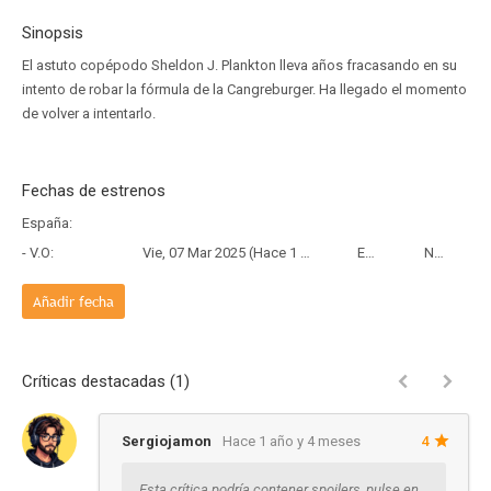
Sinopsis
El astuto copépodo Sheldon J. Plankton lleva años fracasando en su
intento de robar la fórmula de la Cangreburger. Ha llegado el momento
de volver a intentarlo.
Fechas de estrenos
España:
- V.O:
Vie, 07 Mar 2025 (Hace 1 año y 5 meses)
Estreno
Netflix
Añadir fecha
Críticas destacadas (1)
Sergiojamon
Hace 1 año y 4 meses
4
Esta crítica podría contener spoilers, pulse en