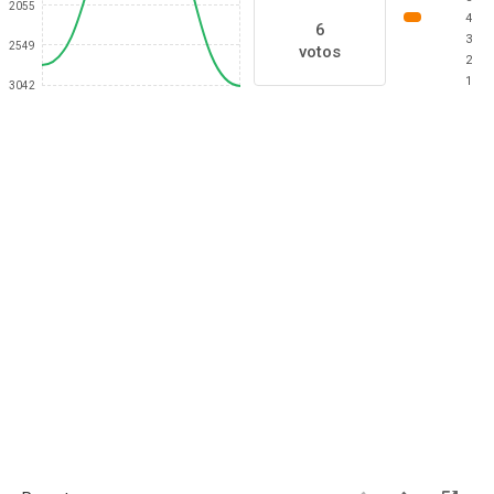
2055
4
6
3
2549
votos
2
1
3042