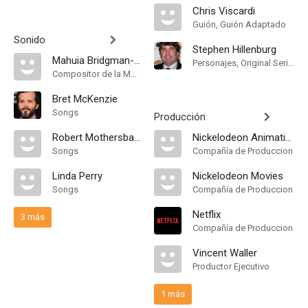
Chris Viscardi
Guión, Guión Adaptado
Sonido
Stephen Hillenburg
Mahuia Bridgman-Cooper
Personajes, Original Series Creator
Compositor de la Música Original
Bret McKenzie
Songs
Producción
Robert Mothersbaugh
Nickelodeon Animation Studios
Songs
Compañía de Produccion
Linda Perry
Nickelodeon Movies
Songs
Compañía de Produccion
Netflix
3 más
Compañía de Produccion
Vincent Waller
Productor Ejecutivo
1 más