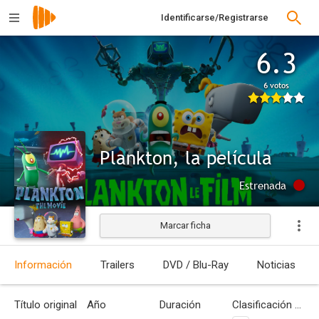
Identificarse/Registrarse
6.3
6 votos
Plankton, la película
Estrenada
Marcar ficha
Información
Trailers
DVD / Blu-Ray
Noticias
Título original
Año
Duración
Clasificación por edades