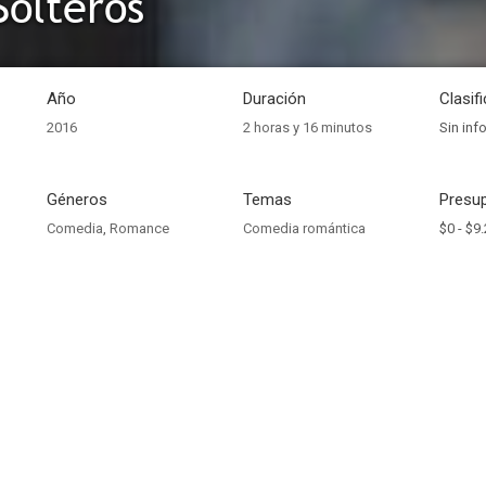
Solteros
Año
Duración
Clasif
2016
2 horas y 16 minutos
Sin inf
Géneros
Temas
Presup
Comedia
,
Romance
Comedia romántica
$0 -
$9.