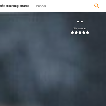
tificarse/Registrarse
--
Sin valorar