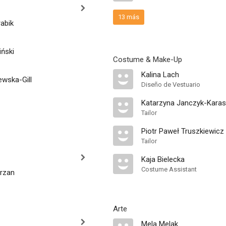
13 más
abik
iński
Costume & Make-Up
Kalina Lach
wska-Gill
Diseño de Vestuario
Katarzyna Janczyk-Karas
Tailor
Piotr Paweł Truszkiewicz
Tailor
Kaja Bielecka
Costume Assistant
rzan
Arte
Mela Melak