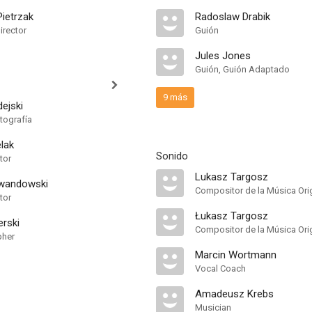
Pietrzak
Radoslaw Drabik
irector
Guión
Jules Jones
Guión, Guión Adaptado
9 más
ejski
tografía
lak
Sonido
tor
Lukasz Targosz
wandowski
Compositor de la Música Orig
tor
Łukasz Targosz
rski
pher
Marcin Wortmann
Vocal Coach
Amadeusz Krebs
Musician