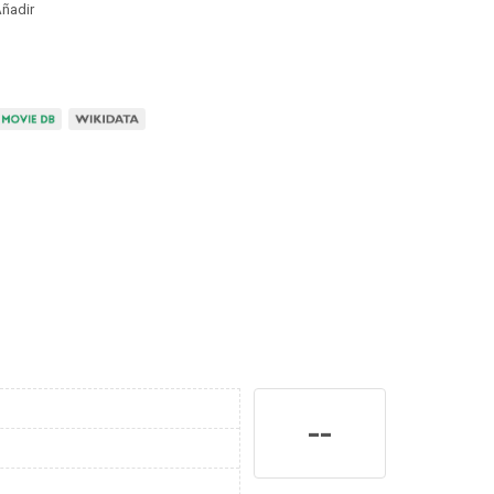
ñadir
--