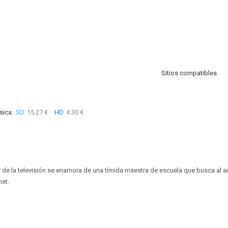
Sitios compatibles
sica:
SD
15.27 €
HD
4.30 €
de la televisión se enamora de una tímida maestra de escuela que busca al a
net.