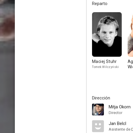
Reparto
Maciej Stuhr
Ag
Wi
Tomek Wilczyński
Dirección
Mitja Okorn
Director
Jan Belcl
Asistente de 