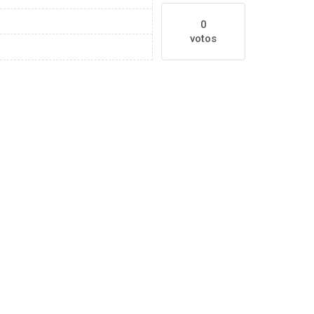
0
votos