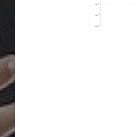
???
???
???