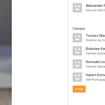
Aleksander 
Second Unit D
Cámara
Tomasz Mad
Director de Fo
Bolesław Kie
Camera Opera
Romuald Le
Camera Opera
Hubert Kome
Still Photogra
2 más