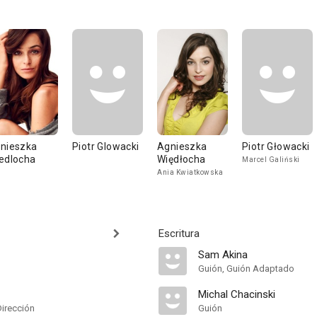
nieszka
Piotr Glowacki
Agnieszka
Piotr Głowacki
edlocha
Więdłocha
Marcel Galiński
Ania Kwiatkowska
Escritura
Sam Akina
Guión, Guión Adaptado
Michal Chacinski
Dirección
Guión