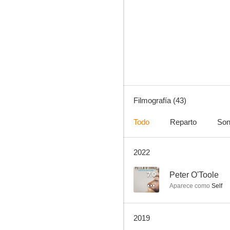
Peter O'Toole
--
Filmografía (43)
Todo
Reparto
Son
2022
Abba, Bee Gees, Carpenters
--
7.0
Peter O'Toole
Aparece como
Self
2019