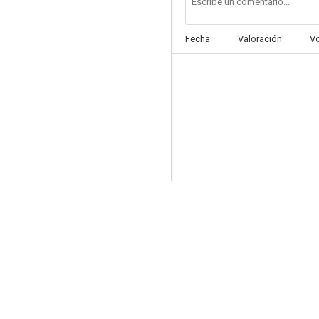
Fecha
Valoración
V
Rowan & Martin's Laugh-In
--
Questo pazzo, pazzo mondo della canzone
--