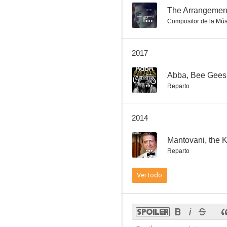
--
The Arrangemen
Compositor de la Mús
Genius Within: The Inner Life Of Glenn Gould
2017
--
--
Abba, Bee Gees,
Reparto
2014
--
Mantovani, the K
Reparto
Animato
Ver todo
--