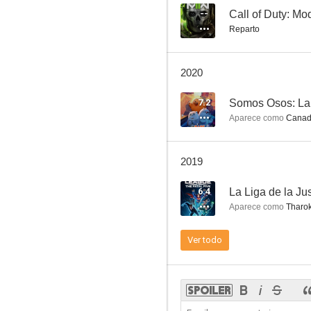
--
Call of Duty: Mo
Reparto
Agatha Christie: Poirot - Problema en el mar
2020
8.2
7.2
Somos Osos: La 
Aparece como
Canadi
2019
6.4
La Liga de la Jus
Aparece como
Tharok
Agatha Christie: Poirot - Triángulo en Rodas
Ver todo
8.0