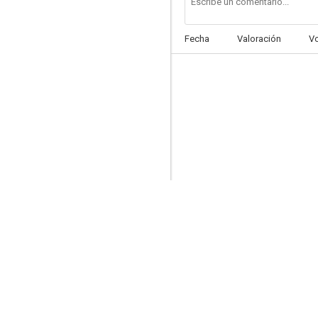
Fecha
Valoración
V
Caiga quien caiga
7.5
Agatha Christie: Poirot - La aventura de Johnnie Waverly
6.4