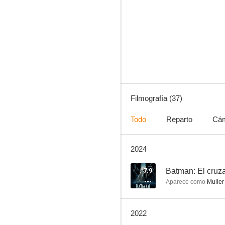
Rockefeller Plaza (30 Rock)
9.0
Filmografía (37)
Todo
Reparto
Cá
2024
De-Lovely
8.8
7.9
Batman: El cru
Aparece como
Muller
2022