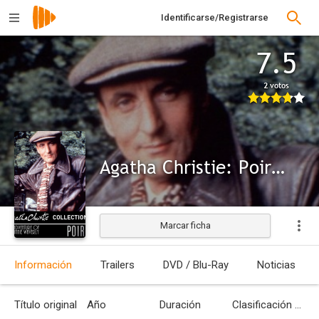
Identificarse/Registrarse
7.5
2 votos
Agatha Christie: Poirot - La aventura de Johnnie Waverly
Marcar ficha
Información
Trailers
DVD / Blu-Ray
Noticias
Título original
Año
Duración
Clasificación por edades