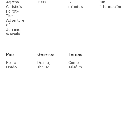
Agatha
1989
51
Sin
Christie's
minutos
información
Poirot -
The
Adventure
of
Johnnie
Waverly
País
Géneros
Temas
Reino
Drama
,
Crimen
,
Unido
Thriller
Telefilm