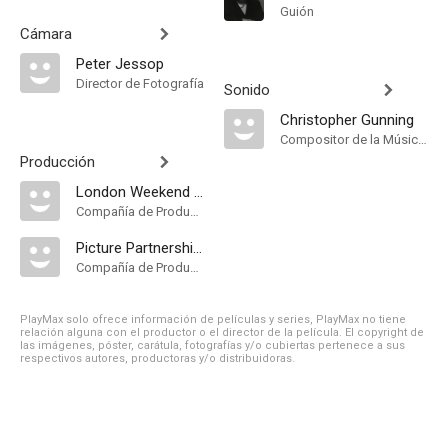
Guión
Cámara
Peter Jessop
Director de Fotografía
Sonido
Christopher Gunning
Compositor de la Música Original
Producción
London Weekend Television
Compañía de Produccion
Picture Partnership Productions
Compañía de Produccion
PlayMax solo ofrece información de películas y series, PlayMax no tiene
relación alguna con el productor o el director de la película. El copyright de
las imágenes, póster, carátula, fotografías y/o cubiertas pertenece a sus
respectivos autores, productoras y/o distribuidoras.