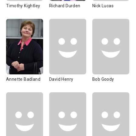
Timothy Kightley
Richard Durden
Nick Lucas
Annette Badland
David Henry
Bob Goody