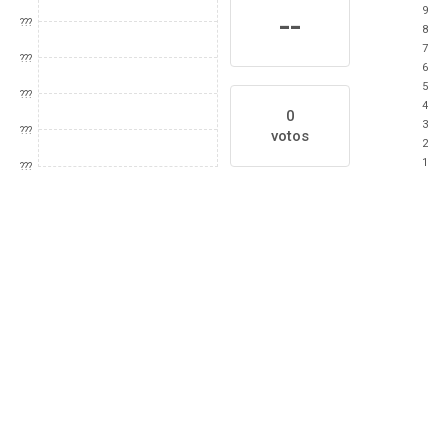
9
--
???
8
7
???
6
5
???
4
0
3
???
votos
2
1
???