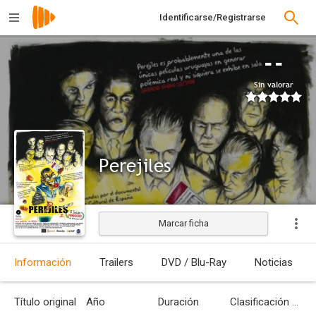
Identificarse/Registrarse
--
Sin valorar
Perejiles
Marcar ficha
Estrenada
Información
Trailers
DVD / Blu-Ray
Noticias
Título original
Año
Duración
Clasificación por edades