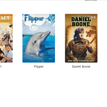
8.0
7.3
6.0
ri
Flipper
Daniel Boone
--
--
--