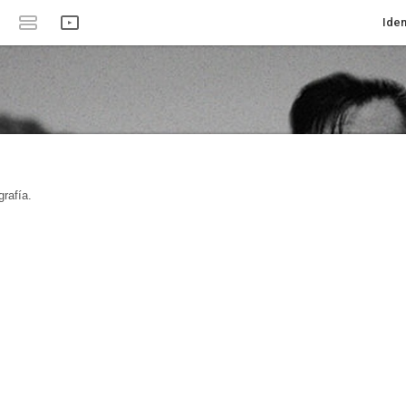
Iden
rafía.