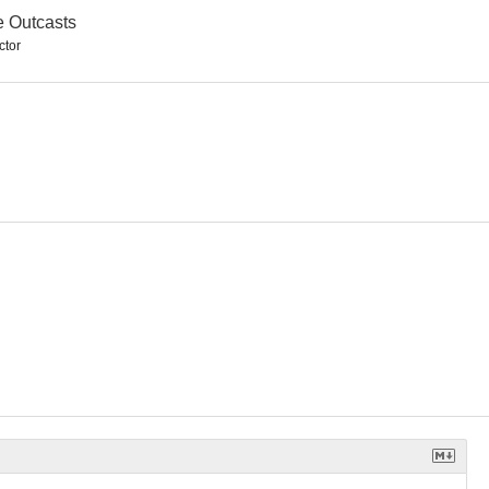
 Outcasts
ctor
 Gun
The Flame Barrier
Bronco
--
--
--
El hombre del país de Dios
77 Sunset Strip
Hell Canyon Outlaws
--
--
--