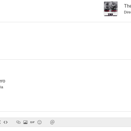
--
The
Dire
Law of the Plainsman
Lone Texan
Frontier
--
--
ero
ria
Rocco el hijo del gángster
Man with a Camera
--
--