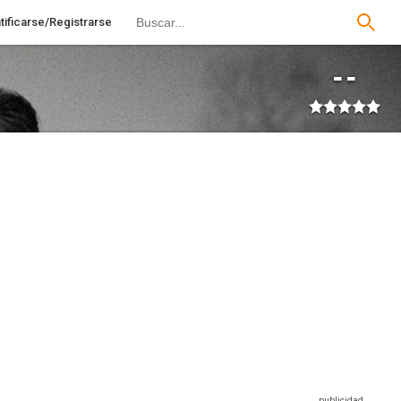
tificarse/Registrarse
--