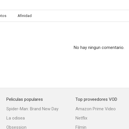
otos
Afinidad
The Vampire
Chain of Evidence
Last of the
--
--
No hay ningun comentario.
Peliculas populares
Top proveedores VOD
Cheyenne
Waterfront
Estrellas de 
Spider-Man: Brand New Day
Amazon Prime Video
--
--
La odisea
Netflix
Obsession
Filmin