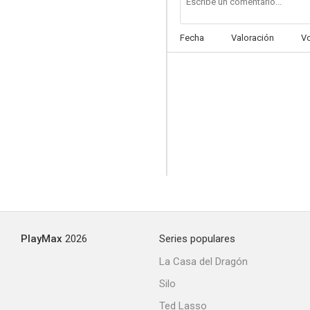
Fecha
Valoración
V
Oregon Passage
--
PlayMax
2026
Series populares
Águila Brava
La Casa del Dragón
--
Silo
Ted Lasso