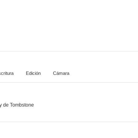
Forja de corazones
La garra Escarlata
--
--
critura
Edición
Cámara
The Dakotas
Rompeolas
Intriga en
--
--
ey de Tombstone