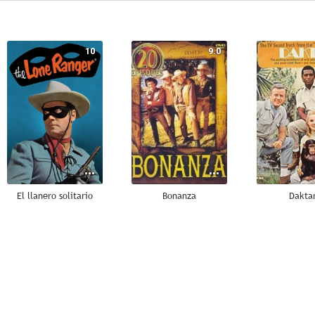
10
9.0
El llanero solitario
Bonanza
Dakta
6.0
5.8