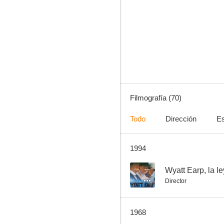
El retorno de Drácula
--
Filmografía (70)
Todo
Dirección
Es
1994
El hijo del pistolero
--
--
Wyatt Earp, la l
Director
1968