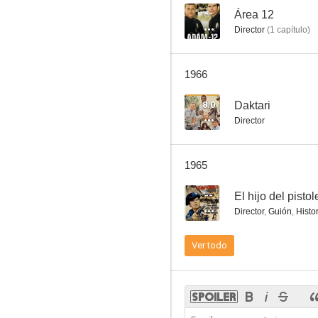
--
Área 12
Director
(
1
capítulo
)
Man with a Camera: The Killer
1966
--
8.0
Daktari
Director
1965
--
El hijo del pistol
Director
,
Guión
,
Histo
El hombre del rifle
Ver todo
--