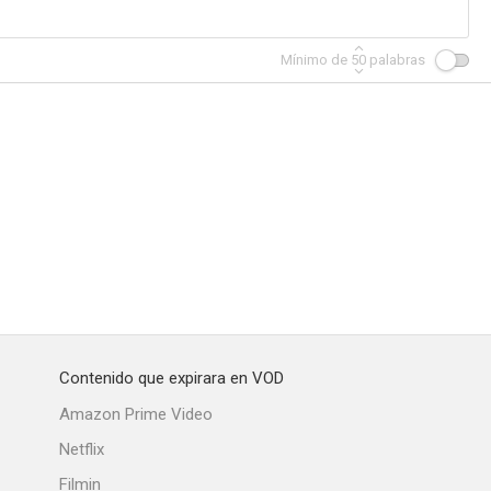
Mínimo de
50
palabras
 Badmen
Naked Gun
Wyatt Earp
--
--
--
Contenido que expirara en VOD
Hollywood
Topper
The Man Behind the Badge
Amazon Prime Video
--
--
--
Netflix
Filmin