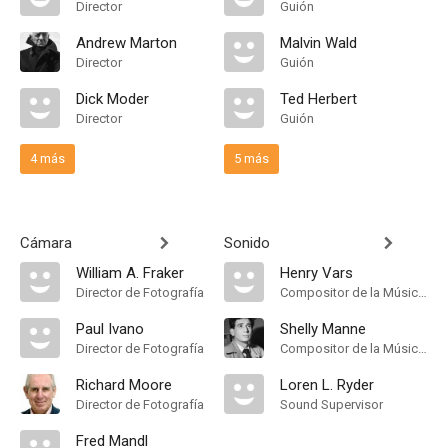
Director
Guión
Andrew Marton
Malvin Wald
Director
Guión
Dick Moder
Ted Herbert
Director
Guión
4 más
5 más
Cámara
Sonido
William A. Fraker
Henry Vars
Director de Fotografía
Compositor de la Música Original
Paul Ivano
Shelly Manne
Director de Fotografía
Compositor de la Música Original
Richard Moore
Loren L. Ryder
Director de Fotografía
Sound Supervisor
Fred Mandl