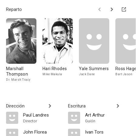
Reparto
Marshall
Hari Rhodes
Yale Summers
Ross Hag
Thompson
Mike Makula
Jack Dane
Bart Jason
Dr. Marsh Tracy
Dirección
Escritura
Paul Landres
Art Arthur
Director
Guión
John Florea
Ivan Tors