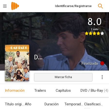
Identificarse/Registrarse
8.0
1 voto
Daktari
Finalizada
Marcar ficha
Información
Trailers
Capítulos
DVD / Blu-Ray
(4)
Título original
Año
Duración
Temporadas
Clasificación por edades