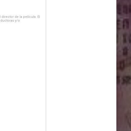
irector de la película. El
oductoras y/o