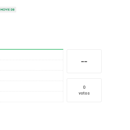
--
0
votos