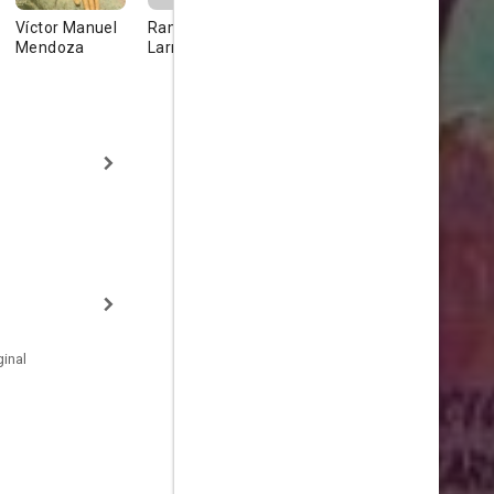
Víctor Manuel
Ramón G.
Raúl Guerrero
Angelina
Mendoza
Larrea
Gómez
inal