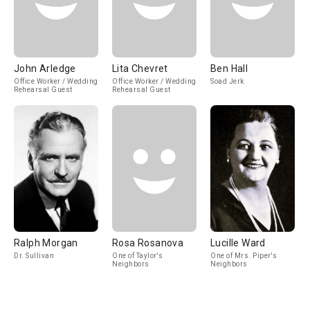
John Arledge
Lita Chevret
Ben Hall
Office Worker / Wedding
Office Worker / Wedding
Soad Jerk
Rehearsal Guest
Rehearsal Guest
Ralph Morgan
Rosa Rosanova
Lucille Ward
Dr. Sullivan
One of Taylor's
One of Mrs. Piper's
Neighbors
Neighbors