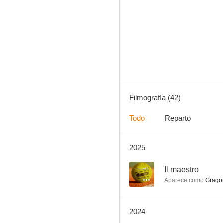
El cazador
6.0
Filmografía (42)
Todo
Reparto
2025
Los cien pasos (I cento passi)
4.0
--
Il maestro
Aparece como
Gragor
2024