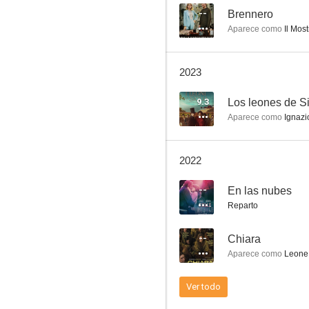
--
Brennero
Aparece como
Il Most
Julio César
2023
--
9.3
Los leones de Si
Aparece como
Ignazio
2022
--
En las nubes
Reparto
Brennero
--
Chiara
--
Aparece como
Leone
Ver todo