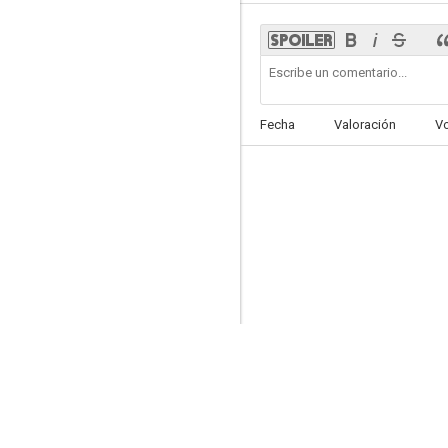
Chiara
Fecha
Valoración
V
--
Todo un día por delante
--