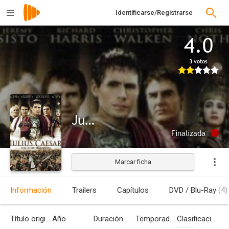
Identificarse/Registrarse
4.0
3 votos
Julio César
Finalizada
Marcar ficha
Información
Trailers
Capítulos
DVD / Blu-Ray
(4)
Título original
Año
Duración
Temporadas
Clasificación por edades