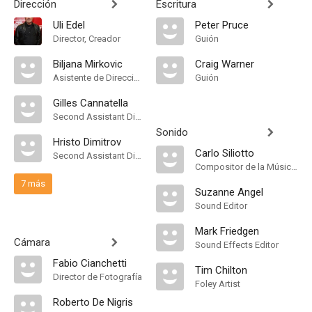
Dirección
Escritura
Uli Edel
Peter Pruce
Director, Creador
Guión
Biljana Mirkovic
Craig Warner
Asistente de Dirección
Guión
Gilles Cannatella
Second Assistant Director
Sonido
Hristo Dimitrov
Carlo Siliotto
Second Assistant Director
Compositor de la Música Original
7 más
Suzanne Angel
Sound Editor
Mark Friedgen
Cámara
Sound Effects Editor
Fabio Cianchetti
Tim Chilton
Director de Fotografía
Foley Artist
Roberto De Nigris