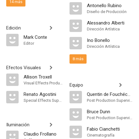
14 más
Antonello Rubino
Diseño de Producción
Alessandro Alberti
Edición
Dirección Artística
Mark Conte
Ino Bonello
Editor
Dirección Artística
8 más
Efectos Visuales
Allison Troxell
Visual Effects Producer
Equipo
Renato Agostini
Quentin de Fouchécour
Special Effects Supervisor
Post Production Supervisor
Bruce Dunn
Post Production Supervisor
Iluminación
Fabio Cianchetti
Claudio Frollano
Cinematografía