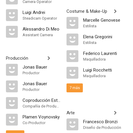
Camera Operator
Costume & Make-Up
Luigi Andrei
Steadicam Operator
Marcelle Genovese
Estilista
Alessandro Di Meo
Assistant Camera
Elena Gregorini
Estilista
Federico Laurenti
Producción
Maquilladora
Jonas Bauer
Luigi Rocchetti
Productor
Maquilladora
Jonas Bauer
7 más
Productor
Coproducción Estados Unidos-Italia-Alemania-Países Bajos
Compañía de Produccion
Arte
Plamen Voynovsky
Francesco Bronzi
Co-Productor
Diseño de Producción