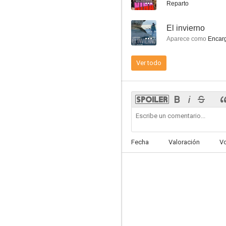
Reparto
Farsantes
--
El invierno
--
Aparece como
Encar
Ver todo
Sólo se vive una vez
Fecha
Valoración
V
--