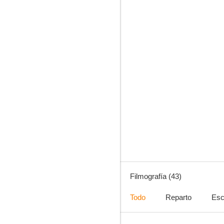
8.0
Algo habrán hecho... Por la historia argentina
7.5
Filmografía (43)
Todo
Reparto
Esc