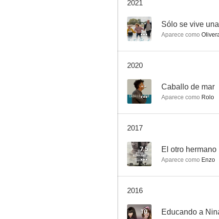
2021
El otro hermano
6.4
--
Sólo se vive una
Aparece como
Oliver
2020
--
Caballo de mar
Aparece como
Rolo
Sólo se vive una vez
2017
4.0
7.5
El otro hermano
Aparece como
Enzo
2016
10
Educando a Nin