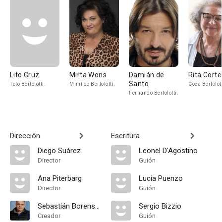
Lito Cruz
Mirta Wons
Damián de
Rita Cort
Santo
Toto Bertolotti.
Mimí de Bertolotti.
Coca Bertolott
Fernando Bertolotti.
Dirección
Escritura
Diego Suárez
Leonel D'Agostino
Director
Guión
Ana Piterbarg
Lucía Puenzo
Director
Guión
Sebastián Borensztein
Sergio Bizzio
Creador
Guión