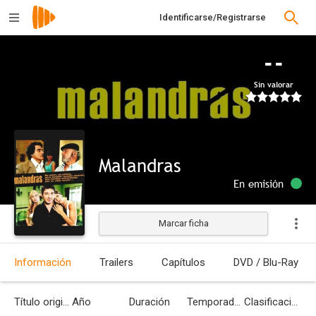
Identificarse/Registrarse
--
Sin valorar
Malandras
En emisión
Marcar ficha
Información
Trailers
Capítulos
DVD / Blu-Ray
Título original
Año
Duración
Temporadas
Clasificación por edades