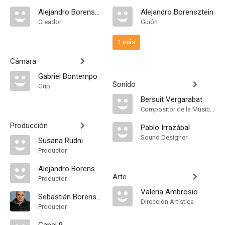
Alejandro Borensztein
Alejandro Borensztein
Creador
Guión
1 más
Cámara
Gabriel Bontempo
Sonido
Grip
Bersuit Vergarabat
Compositor de la Música Original, Songs
Producción
Pablo Irrazábal
Sound Designer
Susana Rudni
Productor
Alejandro Borensztein
Arte
Productor
Valeria Ambrosio
Sebastián Borensztein
Dirección Artística
Productor