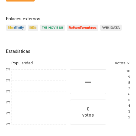
Enlaces externos
Estadísticas
Popularidad
Votos
???
10
9
--
???
8
7
???
6
5
???
4
0
3
???
votos
2
1
???