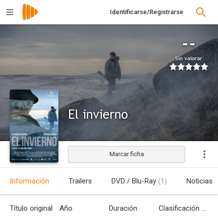
Identificarse/Registrarse
--
Sin valorar
El invierno
Marcar ficha
Estrenada
Información
Trailers
DVD / Blu-Ray
(1)
Noticias
Título original
Año
Duración
Clasificación por edades