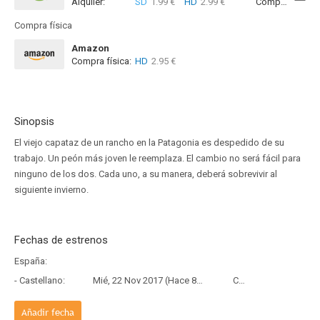
Alquiler:
SD
1.99 €
HD
2.99 €
Compra:
SD
7
Compra física
Amazon
Compra física:
HD
2.95 €
Sinopsis
El viejo capataz de un rancho en la Patagonia es despedido de su
trabajo. Un peón más joven le reemplaza. El cambio no será fácil para
ninguno de los dos. Cada uno, a su manera, deberá sobrevivir al
siguiente invierno.
Fechas de estrenos
España:
- Castellano:
Mié, 22 Nov 2017 (Hace 8 años y 8 meses)
Copia Física
Añadir fecha