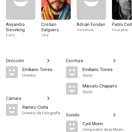
Alejandro
Cristian
Adrián Fondari
Pablo Ced
Sieveking
Salguero
Contratista
Encargado
Evans
Jara
Dirección
Escritura
Emiliano Torres
Emiliano Torres
Director
Guión
Marcelo Chaparro
Guión
Cámara
Ramiro Civita
Director de Fotografía
Sonido
Cyril Morin
Compositor de la Música Original