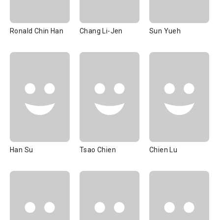
Ronald Chin Han
Chang Li-Jen
Sun Yueh
Han Su
Tsao Chien
Chien Lu