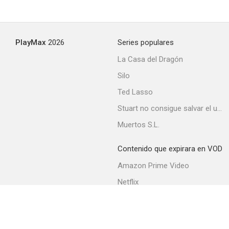
Non chiamarmi Omar
PlayMax
2026
Series populares
--
La Casa del Dragón
Silo
Ted Lasso
Stuart no consigue salvar el universo
Muertos S.L.
Contenido que expirara en VOD
El viaje del capitán Fracassa
Amazon Prime Video
--
Netflix
Filmin
Movistar+