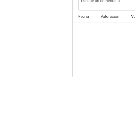
Fecha
Valoración
V
La última mujer
5.0
Sexo en el plató
3.8