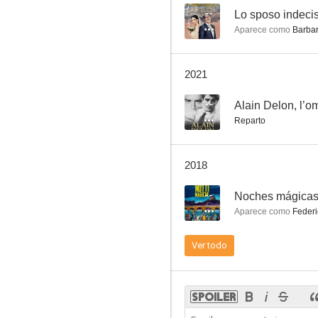
--
Lo sposo indeci
Aparece como
Barba
El amor de Swann
2021
5.7
--
Alain Delon, l’o
Reparto
2018
--
Noches mágica
Aparece como
Federic
Oscar, ¡quita las manos!
Ver todo
5.5