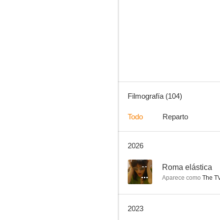
El solterón domado
7.3
Filmografía (104)
Todo
Reparto
2026
Sólo falta el asesino
7.0
--
Roma elástica
Aparece como
The TV
2023