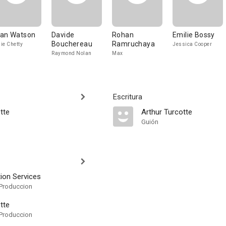
an Watson
Davide
Rohan
Emilie Bossy
Bouchereau
Ramruchaya
ie Chetty
Jessica Cooper
Raymond Nolan
Max
Escritura
tte
Arthur Turcotte
Guión
ion Services
Produccion
tte
Produccion