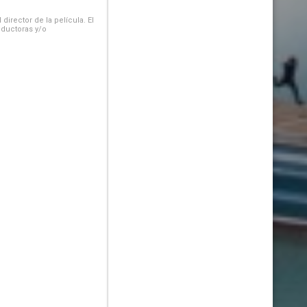
irector de la película. El
oductoras y/o