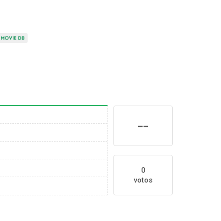
--
0
votos