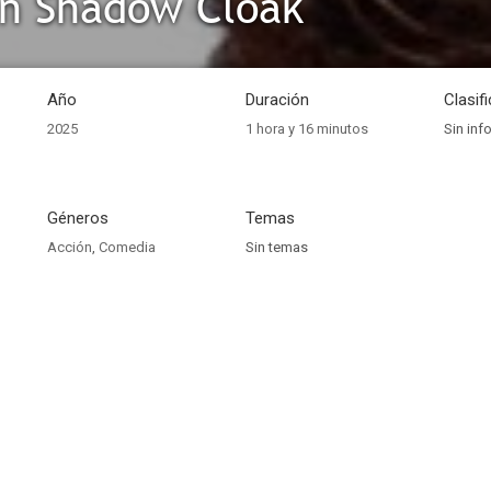
on Shadow Cloak
Año
Duración
Clasif
2025
1 hora y 16 minutos
Sin inf
Géneros
Temas
Acción
,
Comedia
Sin temas