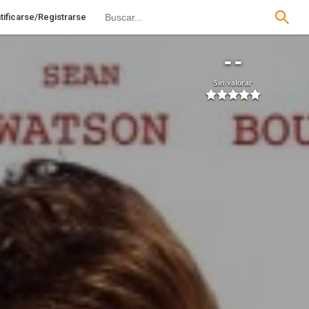
tificarse/Registrarse
--
Sin valorar