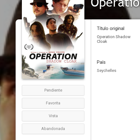
Operati
Título original
Operation Shadow
Cloak
País
Seychelles
Pendiente
Favorita
Vista
Abandonada