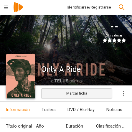
Identificarse/Registrarse
--
Sin valorar
Only A Ride
Marcar ficha
Estrenada
Información
Trailers
DVD / Blu-Ray
Noticias
Título original
Año
Duración
Clasificación por edades