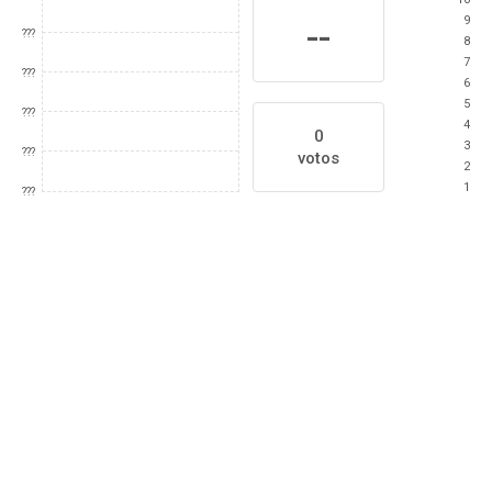
9
--
???
8
7
???
6
5
???
4
0
3
???
votos
2
1
???