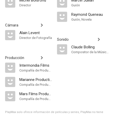
Michel Boisrond
Marcel Jullian
Director
Guión
Raymond Queneau
Guión, Novela
Cámara
Alain Levent
Director de Fotografía
Sonido
Claude Bolling
Compositor de la Música Original
Producción
Intermondia Films
Compañía de Produccion
Marianne Productions
Compañía de Produccion
Mars Films Produzione
Compañía de Produccion
PlayMax solo ofrece información de películas y series, PlayMax no tiene