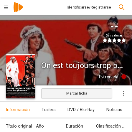
Identificarse/Registrarse
--
Sin valorar
On est toujours trop bon avec les femmes
Estrenada
Marcar ficha
Información
Trailers
DVD / Blu-Ray
Noticias
Título original
Año
Duración
Clasificación por edades