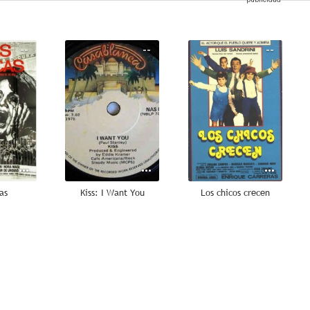
--
--
--
as
Kiss: I Want You
Los chicos crecen
--
--
--