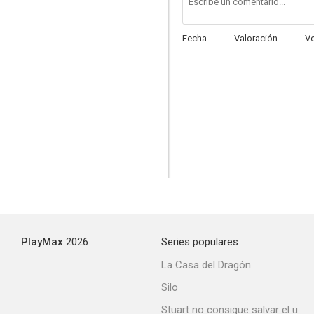
Fecha
Valoración
V
Así es el tango
PlayMax
2026
Series populares
La Casa del Dragón
Silo
Stuart no consigue salvar el universo