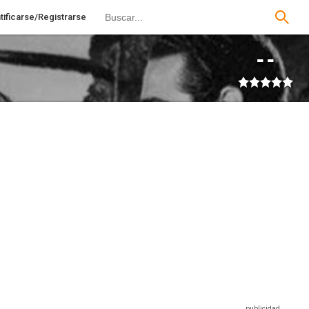
tificarse/Registrarse
--