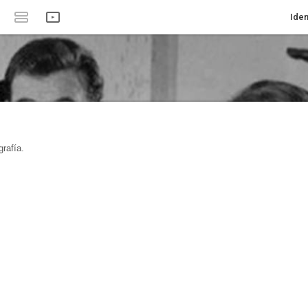
Iden
rafía.