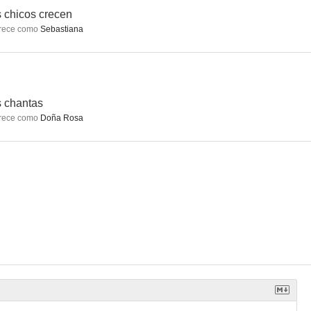
 chicos crecen
rece como
Sebastiana
orgia
La danza de la fortuna
El sillón y la gran duquesa
--
--
--
 chantas
rece como
Doña Rosa
mpañía
Mi suegra es una fiera
Villa Discordia
--