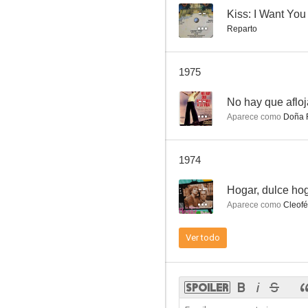
--
Kiss: I Want You
Reparto
Intermezzo criminal
1975
--
--
No hay que afloja
Aparece como
Doña F
1974
--
Hogar, dulce ho
Aparece como
Cleofé 
Ceniza al viento
Ver todo
--