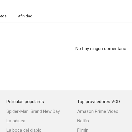
otos
Afinidad
Radio Bar
El caballo del pueblo
Ídolos de Bue
No hay ningun comentario.
Peliculas populares
Top proveedores VOD
Spider-Man: Brand New Day
Amazon Prime Video
La odisea
Netflix
La boca del diablo
Filmin