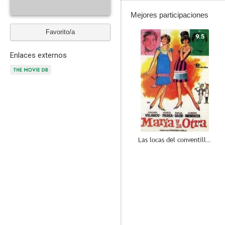
Mejores participaciones
Favorito/a
9.5
Enlaces externos
Las locas del conventillo (María y la otra)
--