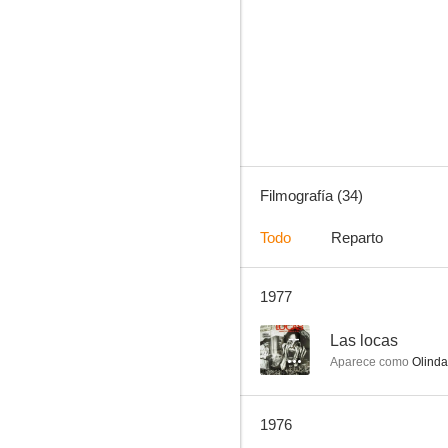
No hay que aflojarle a la vida
--
Filmografía (34)
Todo
Reparto
1977
¡Viva la vida!
--
--
Las locas
Aparece como
Olinda
1976