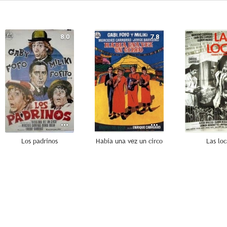
8.0
7.8
Los padrinos
Había una vez un circo
Las loc
--
--