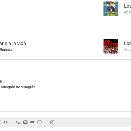
--
Los
Apa
Maridos modernos
La caraba
Lucrecia B
--
--
rle a la vida
--
Los
lorinda
Apa
gar
Villagrán de Villagrán
La casa de los millones
Bruma en el Riachuelo
Dama de co
--
--