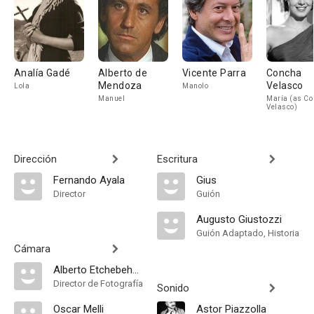
Analía Gadé
Alberto de
Vicente Parra
Concha
Mendoza
Velasco
Lola
Manolo
Manuel
María (as Co
Velasco)
Dirección
Escritura
Fernando Ayala
Gius
Director
Guión
Augusto Giustozzi
Guión Adaptado, Historia
Cámara
Alberto Etchebehere
Director de Fotografía
Sonido
Oscar Melli
Astor Piazzolla