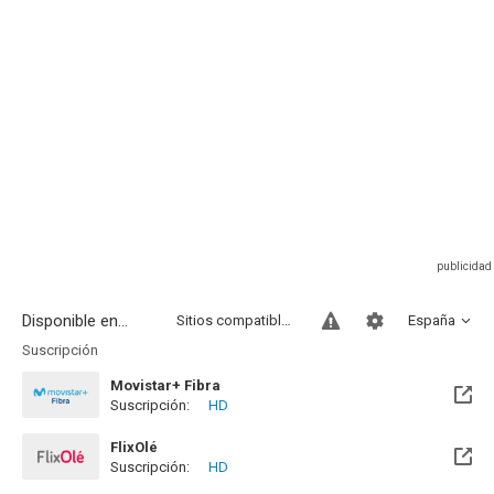
Disponible en...
Sitios compatibles
España
Suscripción
Movistar+ Fibra
Suscripción:
HD
Disponible hasta el Vie, 01 Ene 2100 (Quedan 73 años)
FlixOlé
Suscripción:
HD