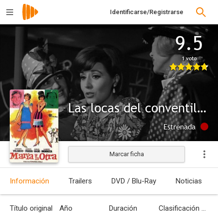
Identificarse/Registrarse
9.5
1 voto
Las locas del conventillo (María y la otra)
Estrenada
Marcar ficha
Información
Trailers
DVD / Blu-Ray
Noticias
Título original
Año
Duración
Clasificación por edades