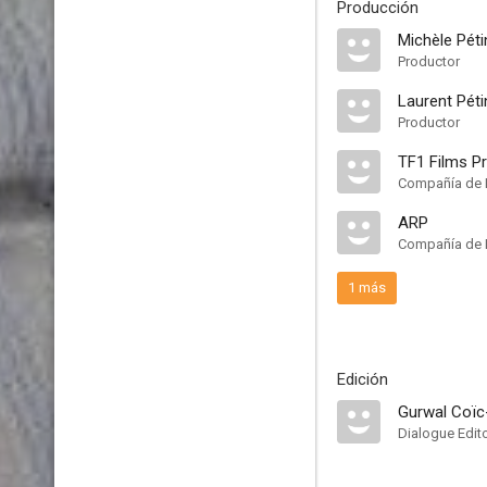
Producción
Michèle Péti
Productor
Laurent Péti
Productor
TF1 Films P
Compañía de 
ARP
Compañía de 
1 más
Edición
Gurwal Coïc
Dialogue Edit