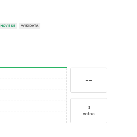
--
0
votos