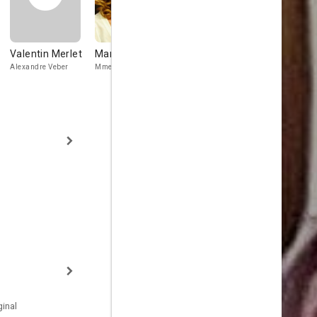
Valentin Merlet
Mar Sodupe
Isabelle
Xavier Cou
Caubère
Alexandre Veber
Mme Escobar
Arnault Delah
Violaine
inal