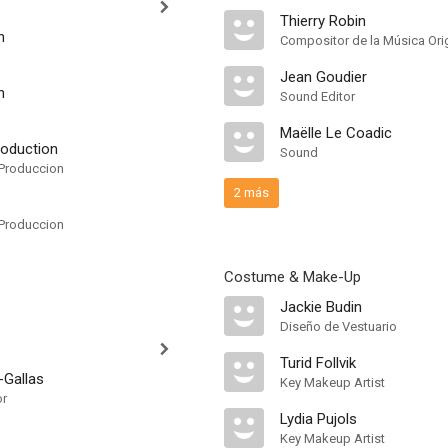
Thierry Robin
n
Compositor de la Música Orig
Jean Goudier
n
Sound Editor
Maëlle Le Coadic
roduction
Sound
Produccion
2 más
Produccion
Costume & Make-Up
Jackie Budin
Diseño de Vestuario
Turid Follvik
-Gallas
Key Makeup Artist
or
Lydia Pujols
Key Makeup Artist