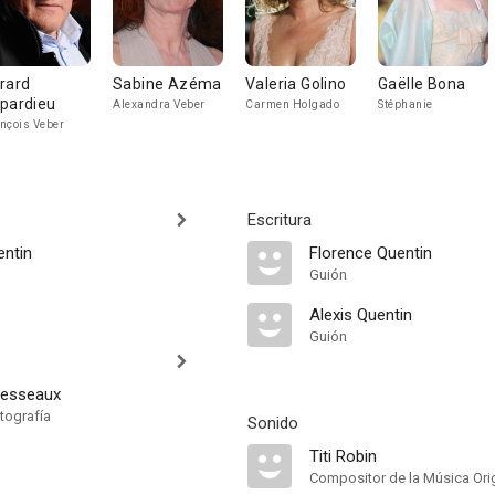
rard
Sabine Azéma
Valeria Golino
Gaëlle Bona
pardieu
Alexandra Veber
Carmen Holgado
Stéphanie
nçois Veber
Escritura
entin
Florence Quentin
Guión
Alexis Quentin
Guión
nesseaux
tografía
Sonido
Titi Robin
Compositor de la Música Orig