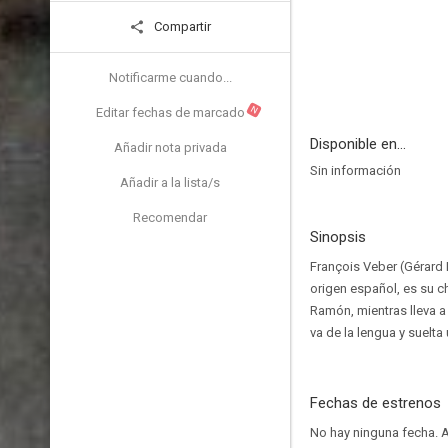
Compartir
Notificarme cuando...
N
Editar fechas de marcado
Disponible en...
Añadir nota privada
Sin información
Añadir a la lista/s
Recomendar
Sinopsis
François Veber (Gérard 
origen español, es su c
Ramón, mientras lleva a
va de la lengua y suelta
Fechas de estrenos
No hay ninguna fecha.
A