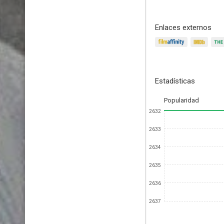
Enlaces externos
Estadísticas
Popularidad
2632
2633
2634
2635
2636
2637