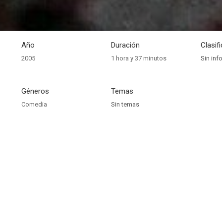
Año
Duración
Clasif
2005
1 hora y 37 minutos
Sin inf
Géneros
Temas
Comedia
Sin temas