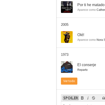
6.0
Por ti he matado
Aparece como
Cather
El conde de Montecristo
2005
--
--
Olé!
Aparece como
Nora S
1973
--
El conserje
Reparto
Les croulants se portent bien
Ver todo