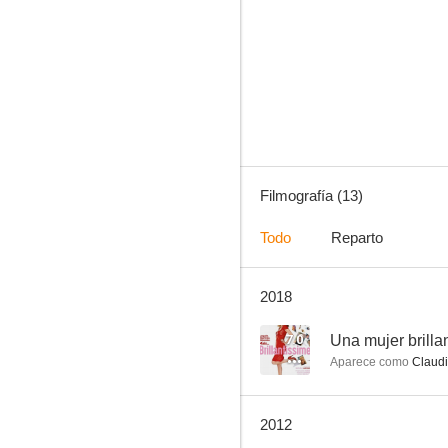
El conserje
--
Filmografía (13)
Todo
Reparto
2018
Las mujeres primero
--
7.0
Una mujer brilla
Aparece como
Claud
2012