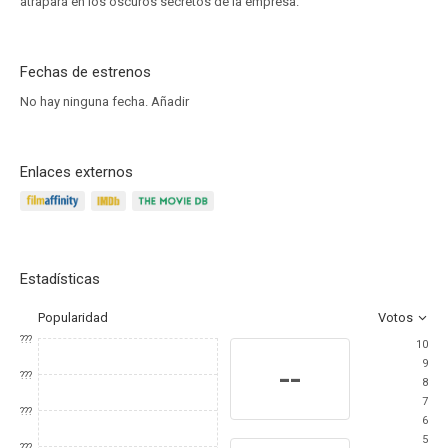
atrapará en los oscuros secretos de la empresa.
Fechas de estrenos
No hay ninguna fecha.
Añadir
Enlaces externos
Estadísticas
Popularidad
Votos
???
10
9
--
???
8
7
???
6
5
???