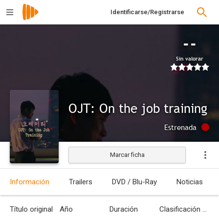
Identificarse/Registrarse
--
Sin valorar
OJT: On the job training
Estrenada
Marcar ficha
Información
Trailers
DVD / Blu-Ray
Noticias
Título original
Año
Duración
Clasificación por edades