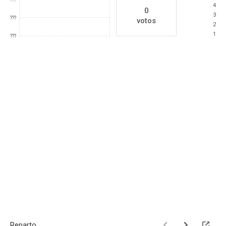
4
0
3
???
votos
2
1
???
Reparto