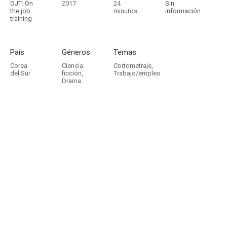
OJT: On
2017
24
Sin
the job
minutos
información
training
País
Géneros
Temas
Corea
Ciencia
Cortometraje
,
del Sur
ficción
,
Trabajo/empleo
Drama