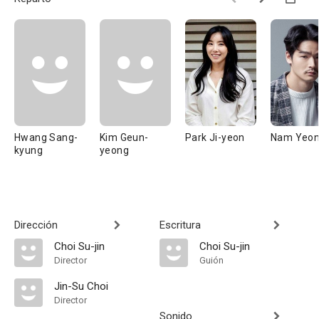
Hwang Sang-
Kim Geun-
Park Ji-yeon
Nam Yeo
kyung
yeong
Dirección
Escritura
Choi Su-jin
Choi Su-jin
Director
Guión
Jin-Su Choi
Director
Sonido