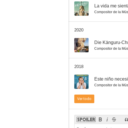
--
La vida me sient
Compositor de la Mús
Cuando Papá Noel cayó del cielo
2020
--
--
Die Känguru-Ch
Compositor de la Mús
2018
7.5
Este niño necesi
Compositor de la Mús
Der Räuber Hotzenplotz
Ver todo
--