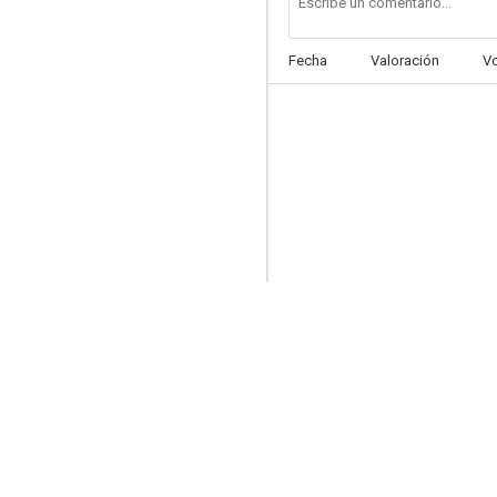
Fecha
Valoración
V
Die Känguru-Chroniken
--
Die Welt der Wunderlichs
--