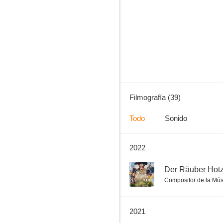
Destino Marrakech
7.2
Filmografía (39)
Todo
Sonido
2022
La masai blanca
6.0
--
Der Räuber Hotz
Compositor de la Mús
2021