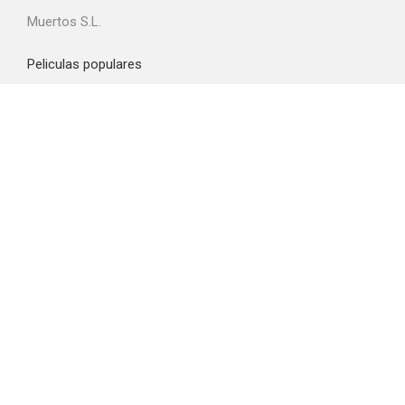
Muertos S.L.
Peliculas populares
Spider-Man: Brand New Day
La odisea
Obsession
La boca del diablo
La última casa
Top proveedores VOD
Amazon Prime Video
Netflix
Filmin
Movistar+
Disney+