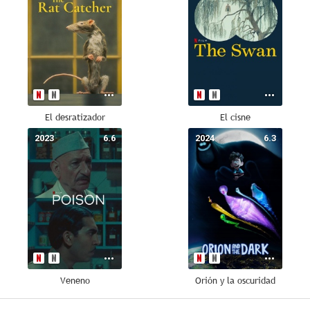
El desratizador
El cisne
2023
6.6
2024
6.3
Veneno
Orión y la oscuridad