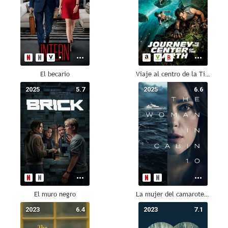
El becario
Viaje al centro de la Tierra
2025
5.7
2025
6.6
El muro negro
La mujer del camarote 10
2023
6.4
2023
7.1