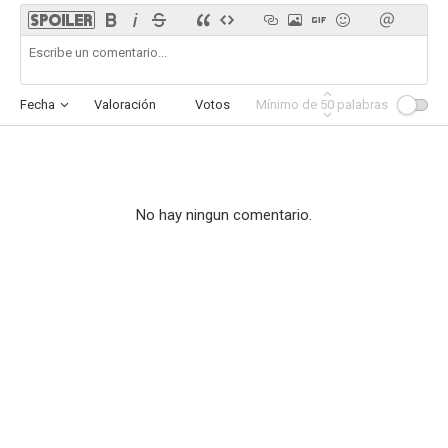
Fecha
Valoración
Votos
Mínimo de
Afinidad
50
palabras
No hay ningun comentario.