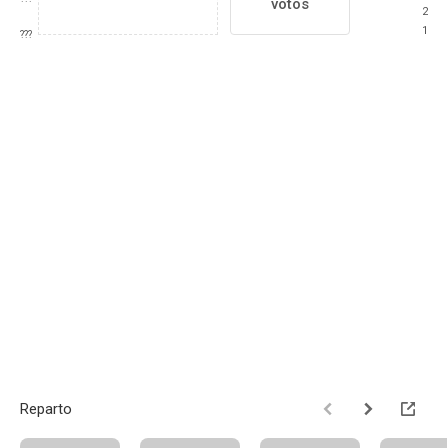
votos
2
1
???
Reparto