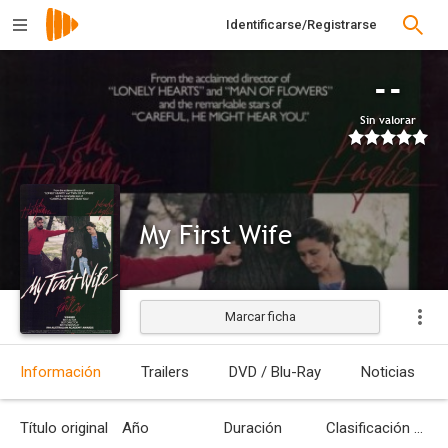
Identificarse/Registrarse
--
Sin valorar
My First Wife
Marcar ficha
Estrenada
Información
Trailers
DVD / Blu-Ray
Noticias
Título original
Año
Duración
Clasificación por edades