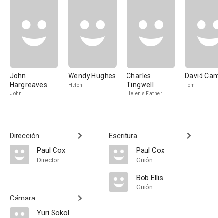
John
Wendy Hughes
Charles
David Ca
Hargreaves
Tingwell
Helen
Tom
John
Helen's Father
Dirección
Escritura
Paul Cox
Paul Cox
Director
Guión
Bob Ellis
Guión
Cámara
Yuri Sokol