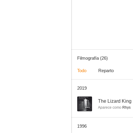
Largo fin de semana
--
Filmografía (26)
Todo
Reparto
2019
Lust and Revenge
--
--
The Lizard King
Aparece como
Rhys
1996