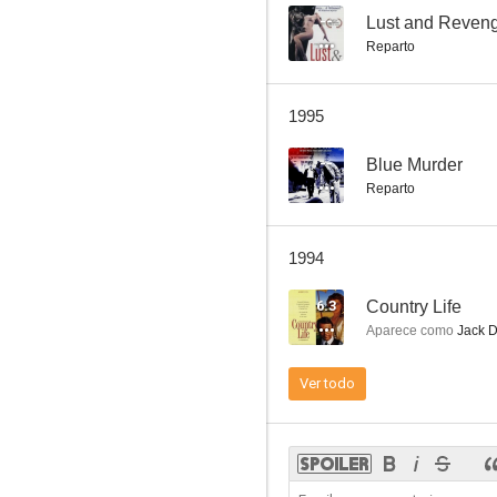
--
Lust and Reven
Reparto
Scales of Justice
1995
--
--
Blue Murder
Reparto
1994
6.3
Country Life
Aparece como
Jack D
The Place at the Coast
Ver todo
--