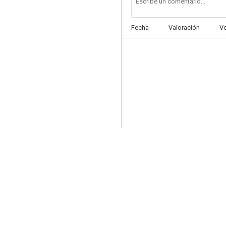
Fecha
Valoración
V
Sky Pirates
--
Careful, He Might Hear You
--