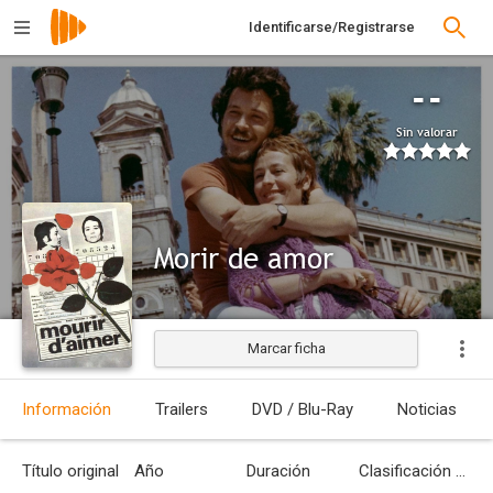
Identificarse/Registrarse
--
Sin valorar
Morir de amor
Marcar ficha
Estrenada
Información
Trailers
DVD / Blu-Ray
Noticias
Título original
Año
Duración
Clasificación por edades