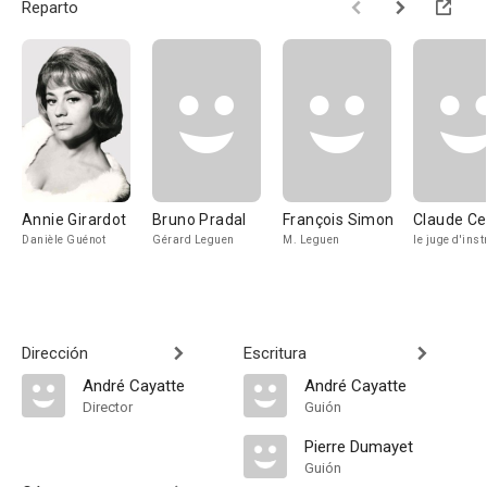
Reparto
Annie Girardot
Bruno Pradal
François Simon
Claude Ce
Danièle Guénot
Gérard Leguen
M. Leguen
le juge d'inst
Dirección
Escritura
André Cayatte
André Cayatte
Director
Guión
Pierre Dumayet
Guión