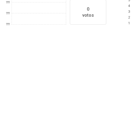
5
???
4
0
3
???
votos
2
1
???