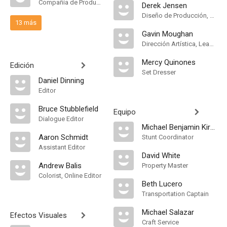
Compañía de Produccion
Derek Jensen
Diseño de Producción, Decorados
13 más
Gavin Moughan
Dirección Artística, Leadman
Mercy Quinones
Edición
Set Dresser
Daniel Dinning
Editor
Bruce Stubblefield
Equipo
Dialogue Editor
Michael Benjamin Kirby
Aaron Schmidt
Stunt Coordinator
Assistant Editor
David White
Andrew Balis
Property Master
Colorist, Online Editor
Beth Lucero
Transportation Captain
Michael Salazar
Efectos Visuales
Craft Service