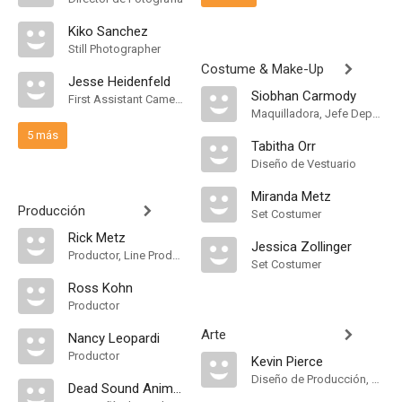
Kiko Sanchez
Still Photographer
Costume & Make-Up
Jesse Heidenfeld
Siobhan Carmody
First Assistant Camera
Maquilladora, Jefe Departamento de Maquillaje
5 más
Tabitha Orr
Diseño de Vestuario
Miranda Metz
Producción
Set Costumer
Rick Metz
Jessica Zollinger
Productor, Line Producer
Set Costumer
Ross Kohn
Productor
Arte
Nancy Leopardi
Productor
Kevin Pierce
Diseño de Producción, Decorados
Dead Sound Animations