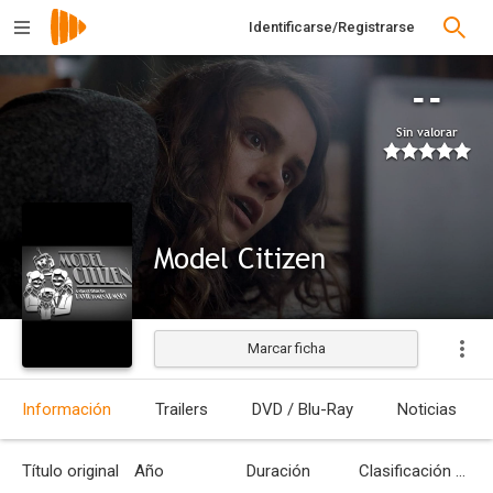
Identificarse/Registrarse
--
Sin valorar
Model Citizen
Marcar ficha
Estrenada
Información
Trailers
DVD / Blu-Ray
Noticias
Título original
Año
Duración
Clasificación por edades