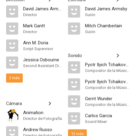
David James Armsby
David James Armsby
Director
Guión
Mark Gantt
Mitch Chamberlain
Director
Guión
Ann M. Doria
Script Supervisor
Sonido
Jessica Osbourne
Pyotr Ilyich Tchaikovsky
Second Assistant Director
Compositor de la Música Original
2 más
Pyotr Ilyich Tchaikovsky
Compositor de la Música Original
Gerrit Wunder
Cámara
Compositor de la Música Original
Animation
Carlos Garcia
Director de Fotografía
Sound Mixer
Andrew Russo
12 más
Director de Fotografía