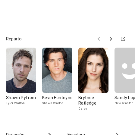
Reparto
Shawn Pyfrom
Kevin Fonteyne
Brytnee
Sandy Lo
Ratledge
Tyler Walton
Shawn Walton
Newscaster
Darcy
Dirección
Escritura