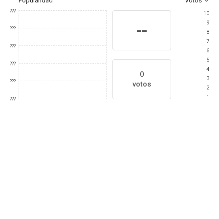
Popularidad
Votos
???
10
9
--
???
8
7
???
6
5
???
4
0
3
???
votos
2
1
???