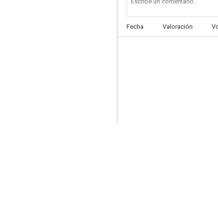
Fecha
Valoración
V
The Gates
--
American Exit