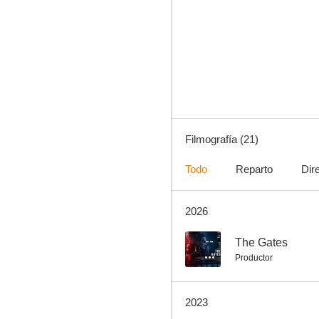
Alerta Amber. Huida hacia la vida
6.0
Filmografía (21)
Todo
Reparto
Dir
2026
Las navidades pasadas de Kristin
5.7
--
The Gates
Productor
2023