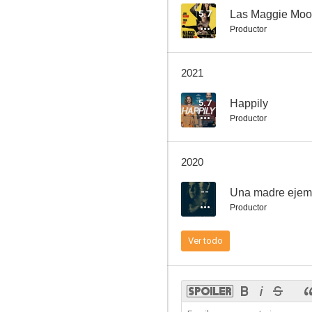
5.7
Las Maggie Moo
Productor
Happily
2021
4.8
5.7
Happily
Productor
2020
--
Una madre ejem
Productor
The Donor Party
Ver todo
--