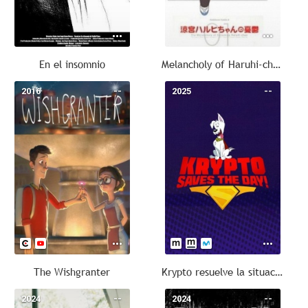
En el insomnio
Melancholy of Haruhi-chan Suzumiya
2016
--
2025
--
The Wishgranter
Krypto resuelve la situación
2024
--
2024
--