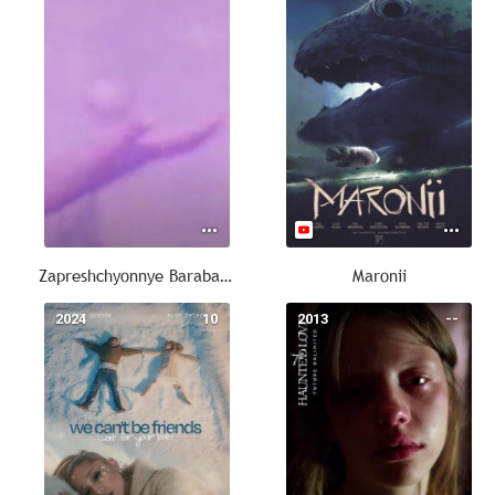
Zapreshchyonnye Barabanshchiki: Kuba ryadom
Maronii
2024
10
2013
--