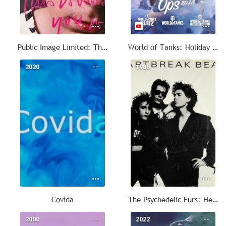
Public Image Limited: This Is Not A Love Song
World of Tanks: Holiday Ops
2020
--
1986
--
Covida
The Psychedelic Furs: Heartbreak Beat
2000
--
2022
--