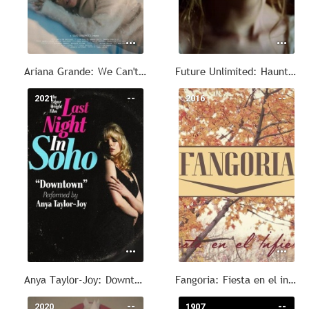
Ariana Grande: We Can't Be Friends (Wait for Your Love)
Future Unlimited: Haunted Love
2021
--
2016
--
Anya Taylor-Joy: Downtown
Fangoria: Fiesta en el infierno
2020
--
1907
--