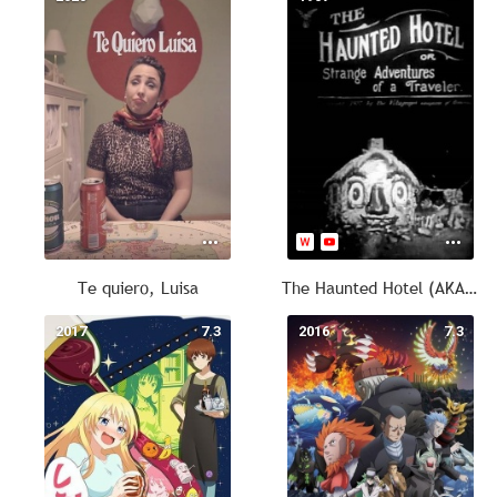
Te quiero, Luisa
The Haunted Hotel (AKA The Strange Adventures of a Traveler)
2017
7.3
2016
7.3