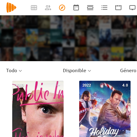
Todo
Disponible
Género
1983
--
2022
4.0