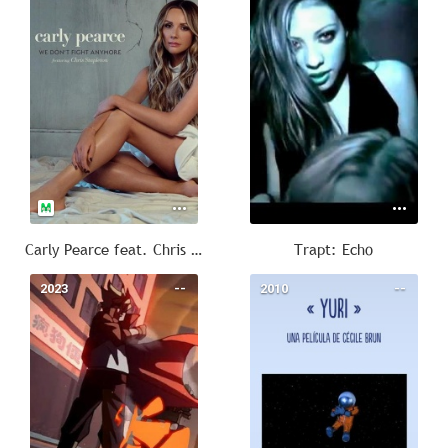
Carly Pearce feat. Chris Stapleton: We Don't Fight Anymore
Trapt: Echo
2023
--
2010
--