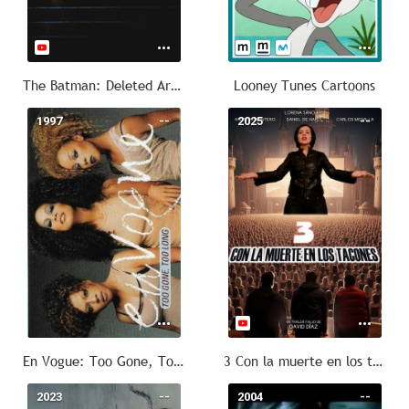
The Batman: Deleted Arkham Scene
Looney Tunes Cartoons
1997
--
2025
--
En Vogue: Too Gone, Too Long
3 Con la muerte en los tacones
2023
--
2004
--