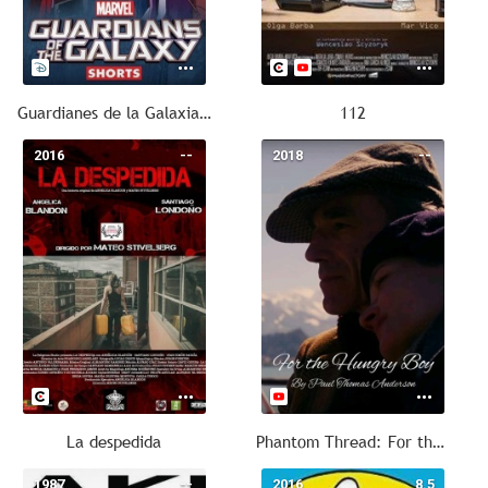
Guardianes de la Galaxia (Cortos)
112
2016
--
2018
--
La despedida
Phantom Thread: For the Hungry Boy
1987
--
2016
8.5