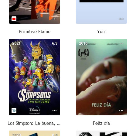
Primitive Flame
Yuri
2021
6.3
2016
--
Los Simpson: La buena, el malo y Loki
Feliz día
2020
8.9
1993
--