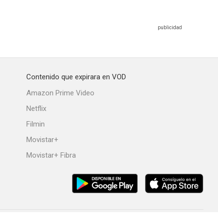
Contenido que expirara en VOD
Amazon Prime Video
Netflix
Filmin
Movistar+
Movistar+ Fibra