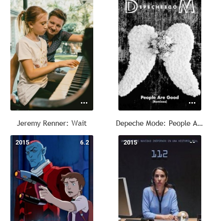
Jeremy Renner: Wait
Depeche Mode: People Are Good
2015
6.2
2015
--