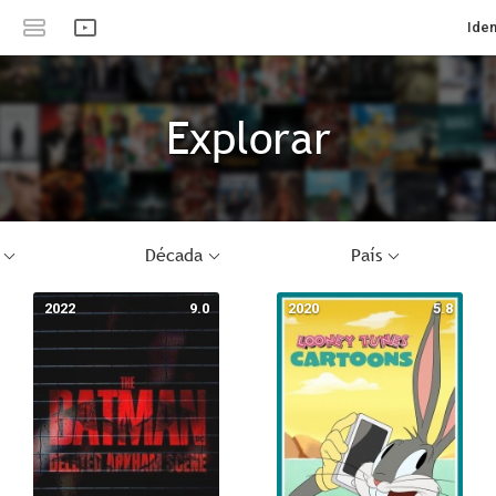
Iden
Explorar
Década
País
2022
9.0
2020
5.8