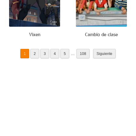
Vixen
Cambio de clase
...
1
2
3
4
5
108
Siguiente