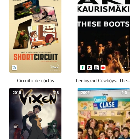
Circuito de cortos
Leningrad Cowboys: These Boots
2015
7.8
2006
6.5