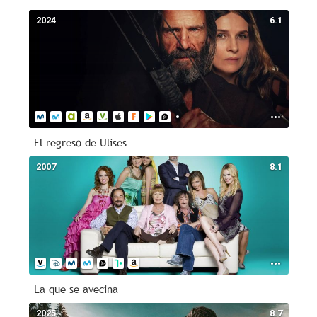
2024
6.1
El regreso de Ulises
2007
8.1
La que se avecina
2025
8.7