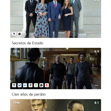
2019
6.4
Secretos de Estado
2016
6.9
Cien años de perdón
1996
8.1