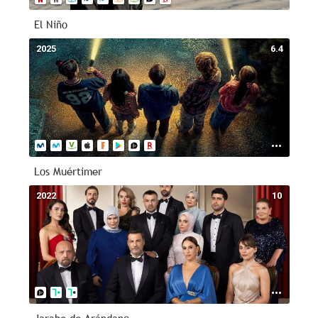
El Niño
2025
6.4
Los Muértimer
2022
10