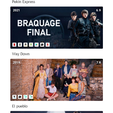
Pekín Express
2021
6.9
Way Down
2019
7.8
El pueblo