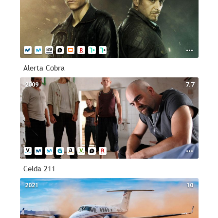
Alerta Cobra
2009
7.7
Celda 211
2021
10