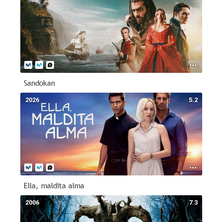
Sandokan
2026
5.2
Ella, maldita alma
2006
7.3