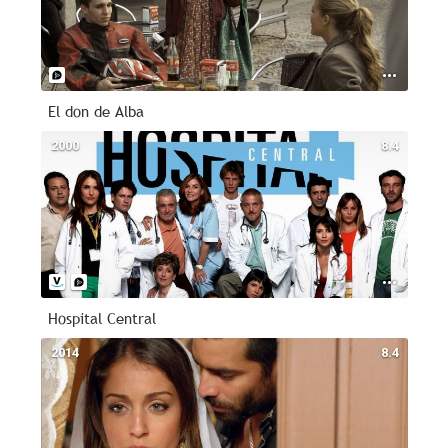
El don de Alba
2000
8.4
Hospital Central
2014
8.4