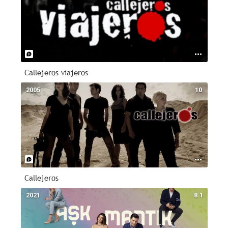
Callejeros viajeros
2005
10
Callejeros
2021
8.1