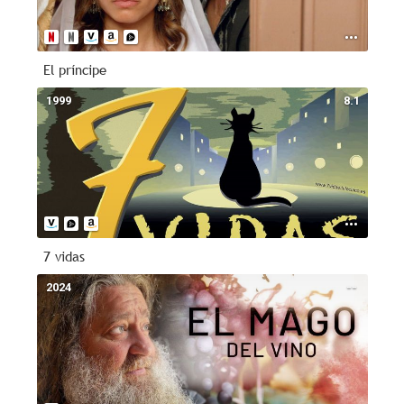
El príncipe
1999
8.1
7 vidas
2024
--