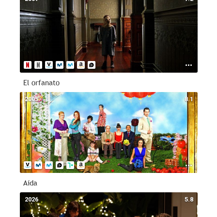
El orfanato
2005
8.1
Aída
2026
5.8