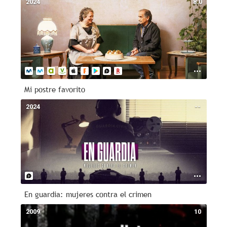
2024
8.0
Mi postre favorito
2024
--
En guardia: mujeres contra el crimen
2009
10