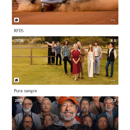
RFDS
2026
8.0
Pura sangre
2025
7.3