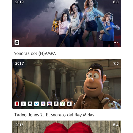
2019
8.3
Señoras del (H)AMPA
2017
7.0
Tadeo Jones 2. El secreto del Rey Midas
2016
5.4