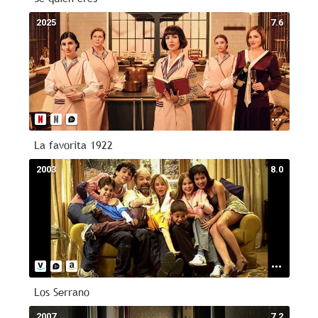
2025
7.6
La favorita 1922
2003
8.0
Los Serrano
2007
7.2