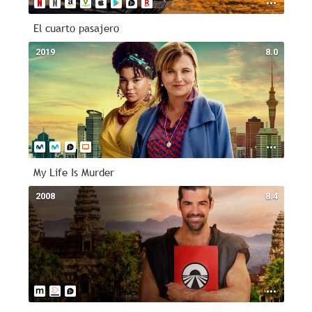
El cuarto pasajero
2019
8.0
My Life Is Murder
2008
8.4