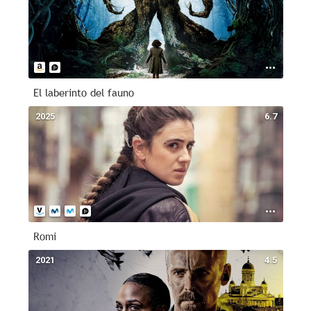
El laberinto del fauno
2025
6.7
Romi
2021
4.5