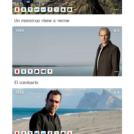
Un monstruo viene a verme
1999
8.5
El comisario
2014
6.4