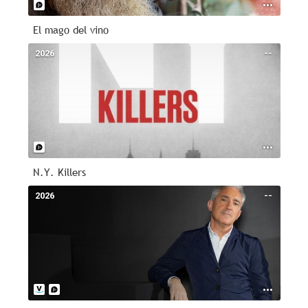
El mago del vino
2026
--
N.Y. Killers
2026
--