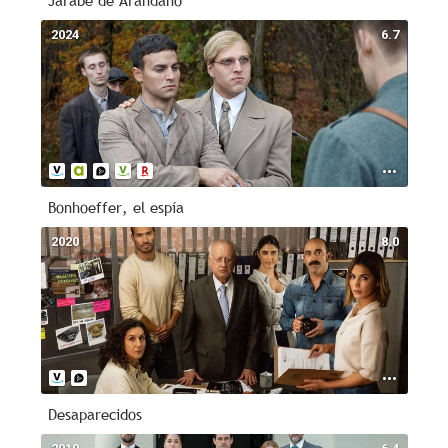
Jarabe de Arándano
2024
6.7
Bonhoeffer, el espía
2020
8.0
Desaparecidos