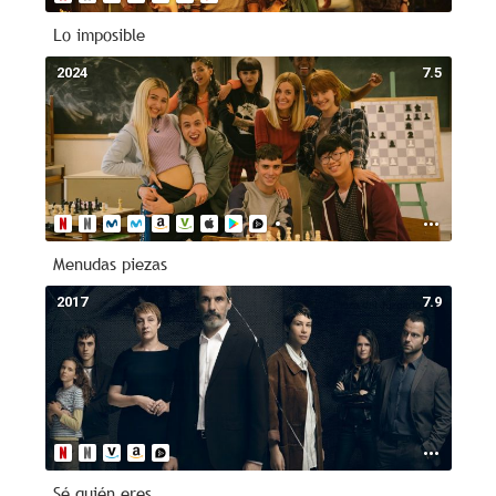
Lo imposible
2024
7.5
Menudas piezas
2017
7.9
Sé quién eres