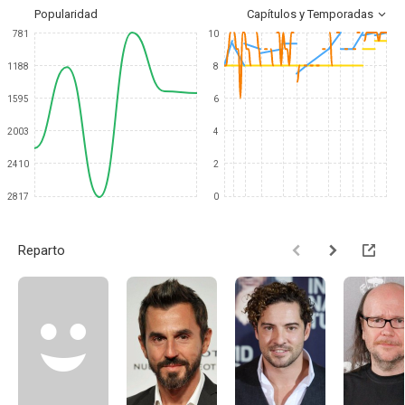
Popularidad
Capítulos y Temporadas
781
10
1188
8
1595
6
2003
4
2410
2
2817
0
Reparto