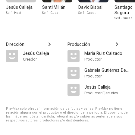
Jesús Calleja
Santi Millán
David Bisbal
Santiago
Segura
Self - Host
Self - Guest
Self - Guest
Self - Guest
Dirección
Producción
Jesús Calleja
María Ruiz Calzado
Creador
Productor
Gabriela Gutiérrez Dewar
Productor
Jesús Calleja
Productor Ejecutivo
PlayMax solo ofrece información de películas y series, PlayMax no tiene
relación alguna con el productor o el director de la película. El copyright de
las imágenes, póster, carátula, fotografías y/o cubiertas pertenece a sus
respectivos autores, productoras y/o distribuidoras.