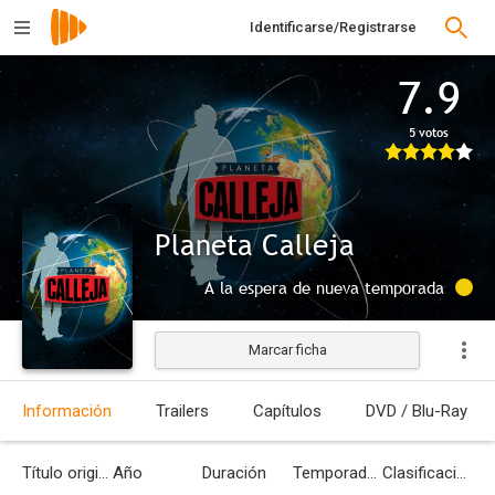
Identificarse/Registrarse
7.9
5 votos
Planeta Calleja
A la espera de nueva temporada
Marcar ficha
Información
Trailers
Capítulos
DVD / Blu-Ray
Título original
Año
Duración
Temporadas
Clasificación por edades