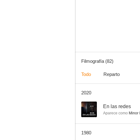
Lilí
7.0
Filmografía (82)
Todo
Reparto
2020
Tres camaradas
5.5
--
En las redes
Aparece como
Minor 
1980