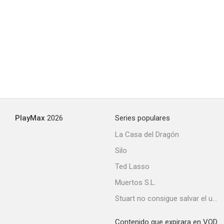
The Secret of Madame Blanche
--
PlayMax
2026
Series populares
La Casa del Dragón
Silo
El tigre del Mar Negro
Ted Lasso
--
Muertos S.L.
Stuart no consigue salvar el universo
Contenido que expirara en VOD