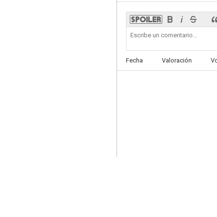
Bésame Kate
Fecha
Valoración
V
--
El gran objetivo
--