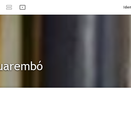
Iden
cuarembó