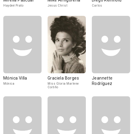
Mirella Pascual
Mike Amigorena
Diego Reinhold
Haydeé Prato
Jesus Christ
Carlos
Mónica Villa
Graciela Borges
Jeannette
Rodríguez
Mónica
Miss Gloria Marlene
Coitiño