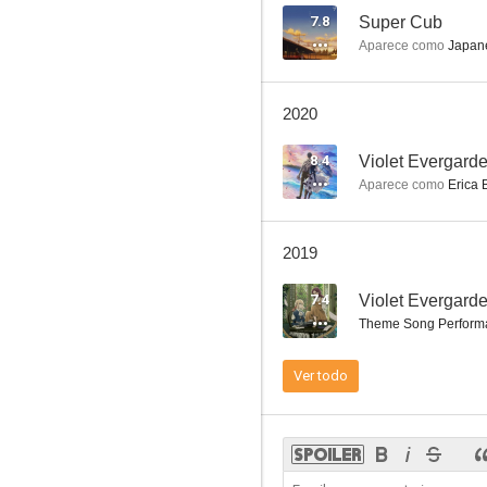
7.8
Super Cub
Aparece como
Japane
Beyond the Boundary: I'll Be Here - Past
2020
7.8
8.4
Violet Evergarde
Aparece como
Erica 
2019
7.4
Theme Song Perform
Beyond the Boundary
Ver todo
7.5