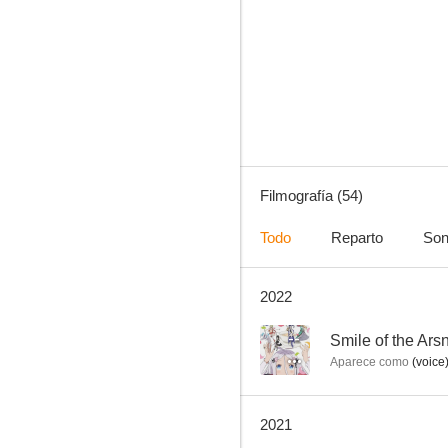
Hyouka
9.0
Filmografía (54)
Todo
Reparto
Son
2022
Baby Princess 3D Paradise Love
8.0
--
Smile of the Ars
Aparece como
(voice
2021