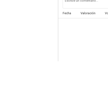
Fecha
Valoración
V
Un golpe de suerte
7.3
Hibike! Euphonium
7.2