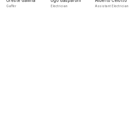
Oreste Gallina
Ugo Gasparoni
Alberto Celotto
Gaffer
Electrician
Assistant Electrician