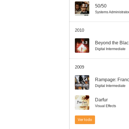
7.3
50/50
Systems Administrato
Libertad (Korkoro)
2010
--
6.3
Beyond the Bla
Digital Intermediate
2009
7.4
Digital Intermediate
Fugitivos del desierto
--
Darfur
Visual Effects
Ver todo