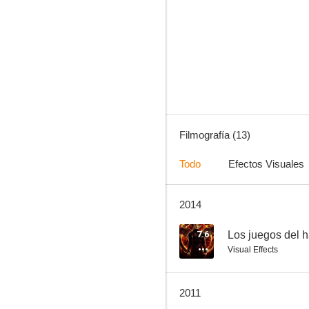
Stone of Destiny
5.0
Filmografía (13)
Todo
Efectos Visuales
2014
BloodRayne 3: The Third Reich
--
7.6
Los juegos del h
Visual Effects
2011